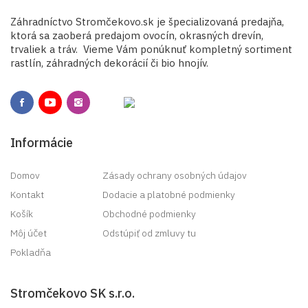
Záhradníctvo Stromčekovo.sk je špecializovaná predajňa,
ktorá sa zaoberá predajom ovocín, okrasných drevín,
trvaliek a tráv. Vieme Vám ponúknuť kompletný sortiment
rastlín, záhradných dekorácií či bio hnojív.
Informácie
Domov
Zásady ochrany osobných údajov
Kontakt
Dodacie a platobné podmienky
Košík
Obchodné podmienky
Môj účet
Odstúpiť od zmluvy tu
Pokladňa
Stromčekovo SK s.r.o.