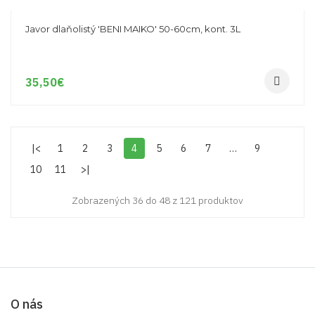
Javor dlaňolistý 'BENI MAIKO' 50-60cm, kont. 3L
35,50
€
|<
1
2
3
4
5
6
7
…
9
10
11
>|
Zobrazených 36 do 48 z 121 produktov
O nás