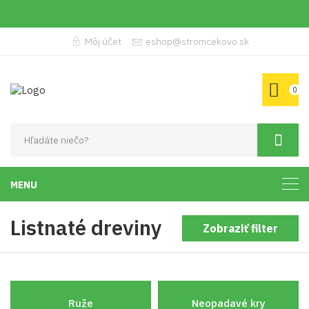
Môj účet
eshop@stromcekovo.sk
0
MENU
Listnaté dreviny
Zobraziť filter
Ruže
Neopadavé kry