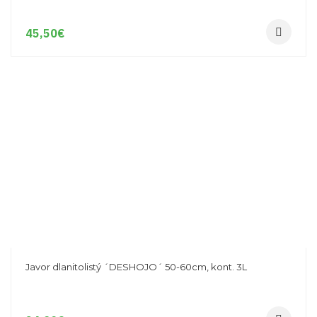
45,50
€
Javor dlanitolistý ´DESHOJO´ 50-60cm, kont. 3L