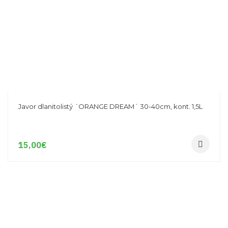
Javor dlanitolistý ´ORANGE DREAM´ 30-40cm, kont. 1,5L
15,00
€
-26%