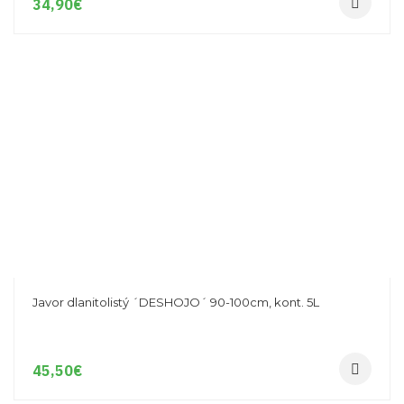
34,90
€
Javor dlanitolistý ´DESHOJO´ 90-100cm, kont. 5L
45,50
€