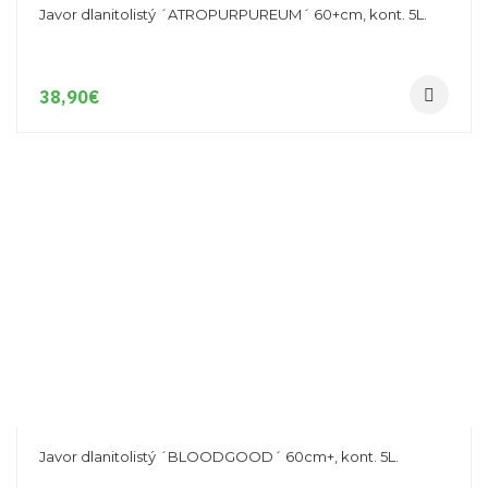
Javor dlanitolistý ´ATROPURPUREUM´ 60+cm, kont. 5L.
38,90
€
Javor dlanitolistý ´BLOODGOOD´ 60cm+, kont. 5L.