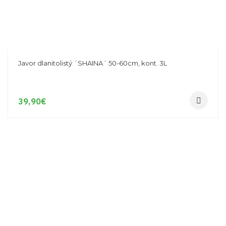
Javor dlanitolistý ´SHAINA´ 50-60cm, kont. 3L
39,90
€
-15%