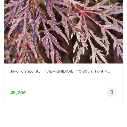
Javor dlanitolistý ´INABA-SHIDARE´ 40-50cm, kont. 4L
45,20
€