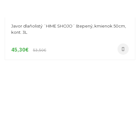
Javor dlaňolistý ´HIME SHOJO´ štepený, kmienok 50cm,
kont. 3L
45,30
€
53,50
€