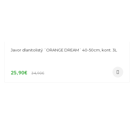
Javor dlanitolistý ´ORANGE DREAM´ 40-50cm, kont. 3L
25,90
€
34,90
€