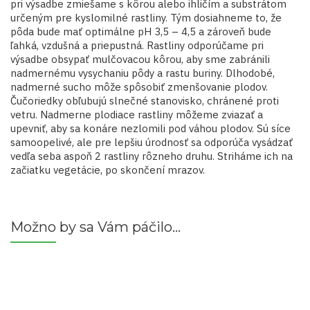
pri výsadbe zmiešame s kôrou alebo ihličím a substrátom
určeným pre kyslomilné rastliny. Tým dosiahneme to, že
pôda bude mať optimálne pH 3,5 – 4,5 a zároveň bude
ľahká, vzdušná a priepustná. Rastliny odporúčame pri
výsadbe obsypať mulčovacou kôrou, aby sme zabránili
nadmernému vysychaniu pôdy a rastu buriny. Dlhodobé,
nadmerné sucho môže spôsobiť zmenšovanie plodov.
Čučoriedky obľubujú slnečné stanovisko, chránené proti
vetru. Nadmerne plodiace rastliny môžeme zviazať a
upevniť, aby sa konáre nezlomili pod váhou plodov. Sú síce
samoopelivé, ale pre lepšiu úrodnosť sa odporúča vysádzať
vedľa seba aspoň 2 rastliny rôzneho druhu. Striháme ich na
začiatku vegetácie, po skončení mrazov.
Možno by sa Vám páčilo…