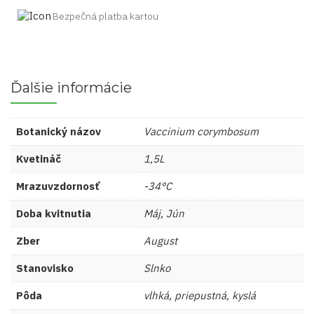
Bezpečná platba kartou
Ďalšie informácie
Botanický názov
Vaccinium corymbosum
Kvetináč
1,5L
Mrazuvzdornosť
-34°C
Doba kvitnutia
Máj, Jún
Zber
August
Stanovisko
Slnko
Pôda
vlhká, priepustná, kyslá