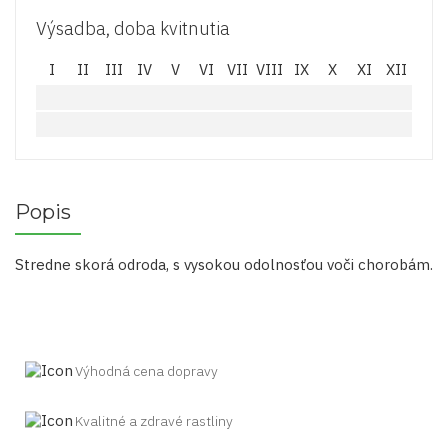
Výsadba, doba kvitnutia
I
II
III
IV
V
VI
VII
VIII
IX
X
XI
XII
Popis
Stredne skorá odroda, s vysokou odolnosťou voči chorobám.
Výhodná cena dopravy
Kvalitné a zdravé rastliny