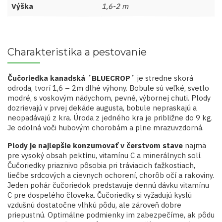
Výška
1,6-2 m
Charakteristika a pestovanie
Čučoriedka kanadská ´BLUECROP´
je stredne skorá
odroda, tvorí 1,6 – 2m dlhé výhony. Bobule sú veľké, svetlo
modré, s voskovým nádychom, pevné, výbornej chuti. Plody
dozrievajú v prvej dekáde augusta, bobule nepraskajú a
neopadávajú z kra. Úroda z jedného kra je približne do 9 kg.
Je odolná voči hubovým chorobám a plne mrazuvzdorná.
Plody je najlepšie konzumovať v čerstvom stave
najmä
pre vysoký obsah pektínu, vitamínu C a minerálnych solí.
Čučoriedky priaznivo pôsobia pri tráviacich ťažkostiach,
liečbe srdcových a cievnych ochorení, chorôb očí a rakoviny.
Jeden pohár čučoriedok predstavuje dennú dávku vitamínu
C pre dospelého človeka. Čučoriedky si vyžadujú kyslú
vzdušnú dostatočne vlhkú pôdu, ale zároveň dobre
priepustnú. Optimálne podmienky im zabezpečíme, ak pôdu