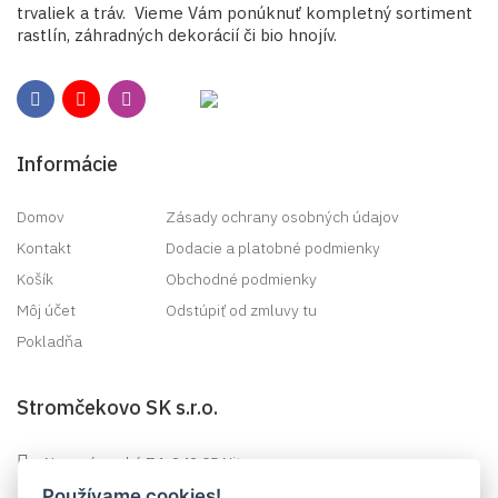
trvaliek a tráv. Vieme Vám ponúknuť kompletný sortiment
rastlín, záhradných dekorácií či bio hnojív.
Informácie
Domov
Zásady ochrany osobných údajov
Kontakt
Dodacie a platobné podmienky
Košík
Obchodné podmienky
Môj účet
Odstúpiť od zmluvy tu
Pokladňa
Stromčekovo SK s.r.o.
Novozámocká 74, 949 05 Nitra
+421 903 846 758
Používame cookies!