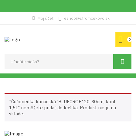
Môj účet
eshop@stromcekovo.sk
0
"Čučoriedka kanadská 'BLUECROP' 20-30cm, kont.
1,5L" nemôžete pridať do košíka. Produkt nie je na
sklade.