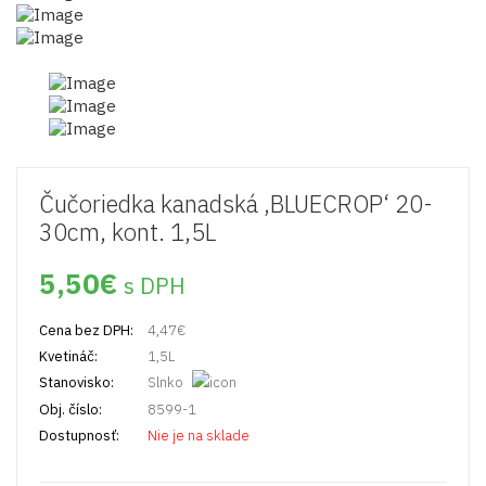
Čučoriedka kanadská ‚BLUECROP‘ 20-
30cm, kont. 1,5L
5,50
€
s DPH
Cena bez DPH:
4,47
€
Kvetináč:
1,5L
Stanovisko:
Slnko
Obj. číslo:
8599-1
Dostupnosť:
Nie je na sklade