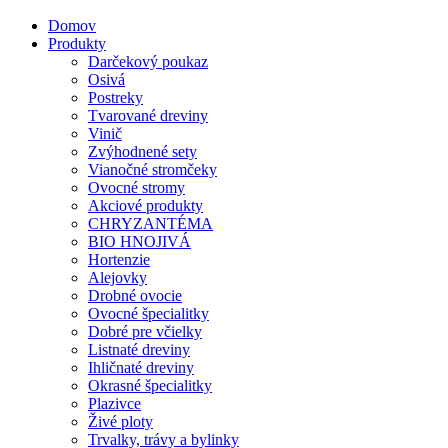
Domov
Produkty
Darčekový poukaz
Osivá
Postreky
Tvarované dreviny
Vinič
Zvýhodnené sety
Vianočné stromčeky
Ovocné stromy
Akciové produkty
CHRYZANTÉMA
BIO HNOJIVÁ
Hortenzie
Alejovky
Drobné ovocie
Ovocné špecialitky
Dobré pre včielky
Listnaté dreviny
Ihličnaté dreviny
Okrasné špecialitky
Plazivce
Živé ploty
Trvalky, trávy a bylinky