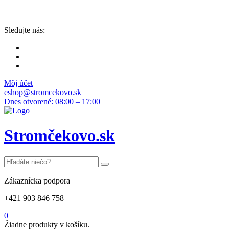
Sledujte nás:
Môj účet
eshop@stromcekovo.sk
Dnes otvorené: 08:00 – 17:00
Stromčekovo.sk
Zákaznícka podpora
+421 903 846 758
0
Žiadne produkty v košíku.