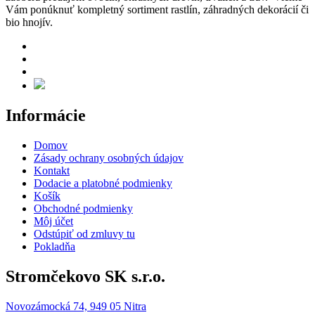
Vám ponúknuť kompletný sortiment rastlín, záhradných dekorácií či
bio hnojív.
Informácie
Domov
Zásady ochrany osobných údajov
Kontakt
Dodacie a platobné podmienky
Košík
Obchodné podmienky
Môj účet
Odstúpiť od zmluvy tu
Pokladňa
Stromčekovo SK s.r.o.
Novozámocká 74, 949 05 Nitra