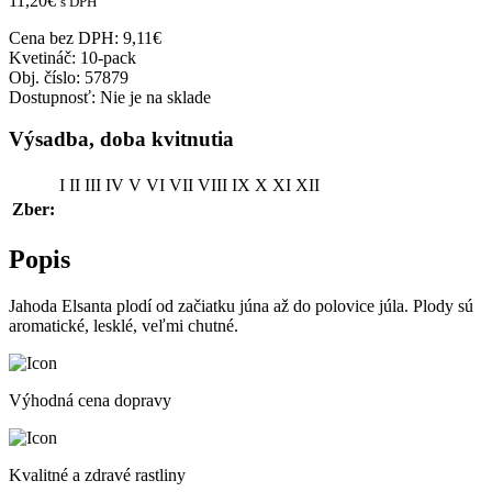
11,20
€
s DPH
Cena bez DPH:
9,11
€
Kvetináč:
10-pack
Obj. číslo:
57879
Dostupnosť:
Nie je na sklade
Výsadba, doba kvitnutia
I
II
III
IV
V
VI
VII
VIII
IX
X
XI
XII
Zber:
Popis
Jahoda Elsanta plodí od začiatku júna až do polovice júla. Plody sú
aromatické, lesklé, veľmi chutné.
Výhodná cena dopravy
Kvalitné a zdravé rastliny