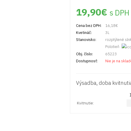
19,90
€
s DPH
Cena bez DPH:
16,18
€
Kvetináč:
3L
Stanovisko:
rozptýlené sln
Polotieň
Obj. číslo:
65223
Dostupnosť:
Nie je na skla
Výsadba, doba kvitnuti
Kvitnutie: