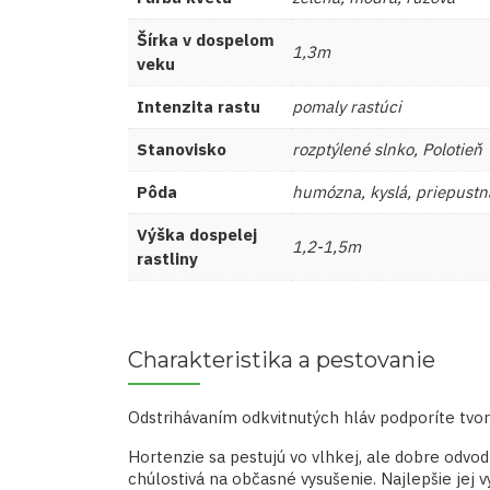
Šírka v dospelom
1,3m
veku
Intenzita rastu
pomaly rastúci
Stanovisko
rozptýlené slnko, Polotieň
Pôda
humózna, kyslá, priepustn
Výška dospelej
1,2-1,5m
rastliny
Charakteristika a pestovanie
Odstrihávaním odkvitnutých hláv podporíte tvorb
Hortenzie sa pestujú vo vlhkej, ale dobre odvo
chúlostivá na občasné vysušenie. Najlepšie jej 