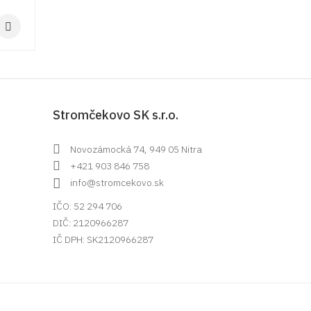
Stromčekovo SK s.r.o.
Novozámocká 74, 949 05 Nitra
+421 903 846 758
info@stromcekovo.sk
IČO: 52 294 706
DIČ: 2120966287
IČ DPH: SK2120966287