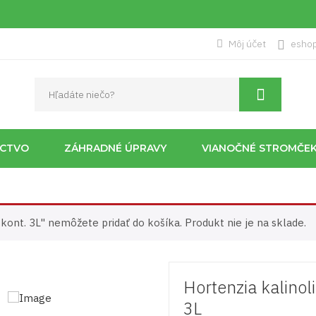
Môj účet
esho
ÍCTVO
ZÁHRADNÉ ÚPRAVY
VIANOČNÉ STROMČE
kont. 3L" nemôžete pridať do košíka. Produkt nie je na sklade.
Hortenzia kalinol
3L