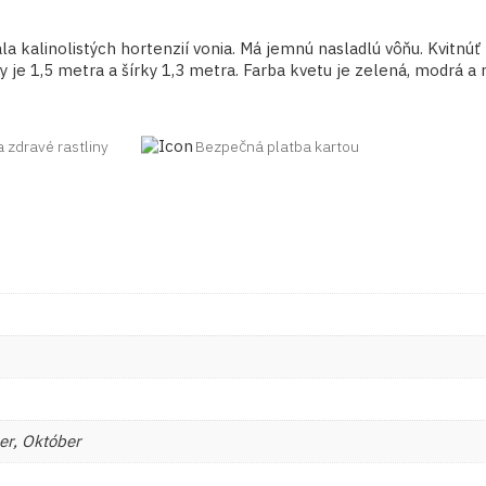
a kalinolistých hortenzií vonia. Má jemnú nasladlú vôňu. Kvitnúť 
y je 1,5 metra a šírky 1,3 metra. Farba kvetu je zelená, modrá a 
a zdravé rastliny
Bezpečná platba kartou
er, Október