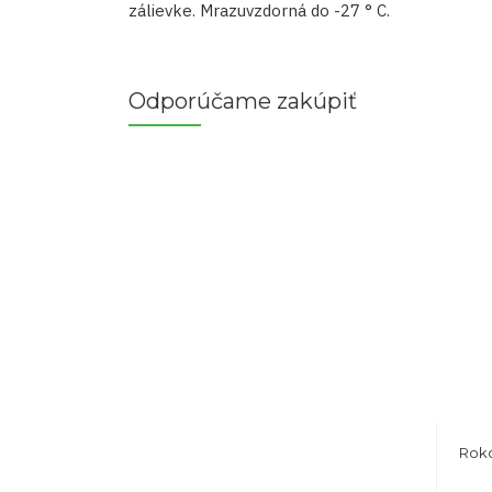
zálievke. Mrazuvzdorná do -27 ° C.
Odporúčame zakúpiť
Roko