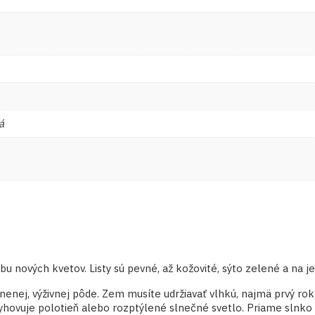
á
u nových kvetov. Listy sú pevné, až kožovité, sýto zelené a na je
dnenej, výživnej pôde. Zem musíte udržiavať vlhkú, najmä prvý ro
vyhovuje polotieň alebo rozptýlené slnečné svetlo. Priame slnko z