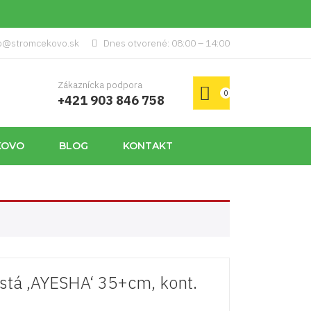
p@stromcekovo.sk
Dnes otvorené: 08:00 – 14:00
Zákaznícka podpora
0
+421 903 846 758
KOVO
BLOG
KONTAKT
istá ‚AYESHA‘ 35+cm, kont.