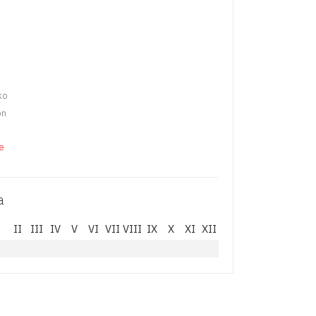
ko
de
a
I
II
III
IV
V
VI
VII
VIII
IX
X
XI
XII