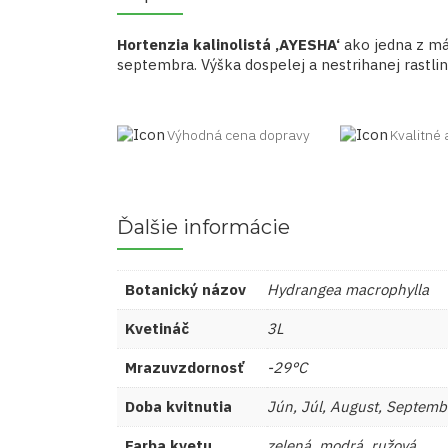
Hortenzia kalinolistá ‚AYESHA‘
ako jedna z mál
septembra. Výška dospelej a nestrihanej rastlin
Výhodná cena dopravy
Kvalitné 
Ďalšie informácie
Botanický názov
Hydrangea macrophylla
Kvetináč
3L
Mrazuvzdornosť
-29°C
Doba kvitnutia
Jún, Júl, August, Septemb
Farba kvetu
zelená, modrá, ružová