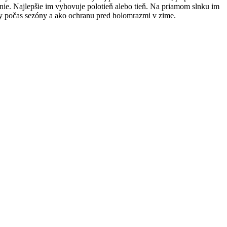
nie. Najlepšie im vyhovuje polotieň alebo tieň. Na priamom slnku im
ahy počas sezóny a ako ochranu pred holomrazmi v zime.