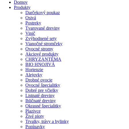
Domov
Produkty
Darčekový poukaz
Osivá
Postreky
Tvarované dreviny
Vinič
Zvýhodnené sety
Vianočné stromčeky
Ovocné stromy
Akciové produkty
CHRYZANTÉMA
BIO HNOJIVÁ
Hortenzie
Alejovky
Drobné ovocie
Ovocné špecialitky
Dobré pre včielky
Listnaté dreviny
Ihličnaté dreviny
Okrasné špecialitky
Plazivce
Živé ploty
Trvalky, trávy a bylinky
Popínavky