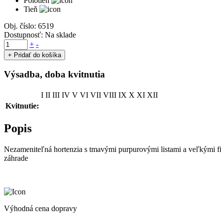
Polotieň
Tieň
Obj. číslo:
6519
Dostupnosť:
Na sklade
množstvo
+
-
Hortenzia
+ Pridať do košíka
kalinolistá
'BLACK
Výsadba, doba kvitnutia
DIAMONDS®'
15-
I
II
III
IV
V
VI
VII
VIII
IX
X
XI
XII
25cm,
kont.
Kvitnutie:
2L
Popis
Nezameniteľná hortenzia s tmavými purpurovými listami a veľkými fia
záhrade
Výhodná cena dopravy