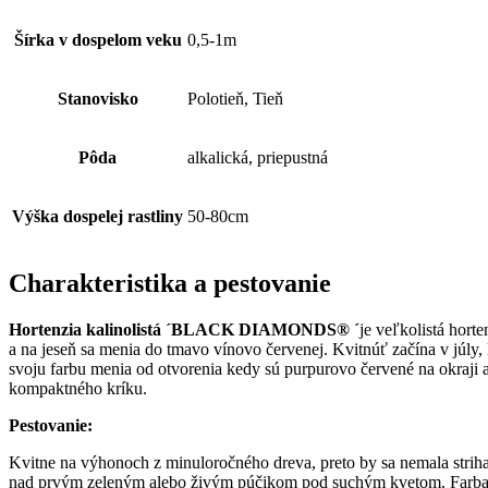
Šírka v dospelom veku
0,5-1m
Stanovisko
Polotieň, Tieň
Pôda
alkalická, priepustná
Výška dospelej rastliny
50-80cm
Charakteristika a pestovanie
Hortenzia kalinolistá ´BLACK DIAMONDS® ´
je veľkolistá hort
a na jeseň sa menia do tmavo vínovo červenej. Kvitnúť začína v júly,
svoju farbu menia od otvorenia kedy sú purpurovo červené na okraji 
kompaktného kríku.
Pestovanie:
Kvitne na výhonoch z minuloročného dreva, preto by sa nemala strihať
nad prvým zeleným alebo živým púčikom pod suchým kvetom. Farba kv