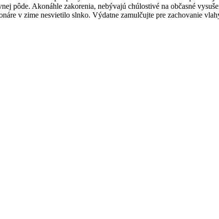
ivnej pôde. Akonáhle zakorenia, nebývajú chúlostivé na občasné vysuše
 konáre v zime nesvietilo slnko. Výdatne zamulčujte pre zachovanie vl