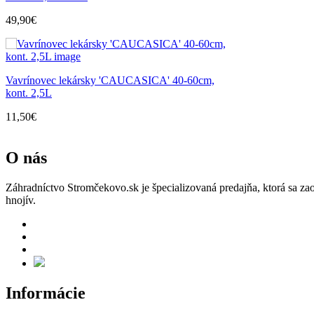
49,90
€
Vavrínovec lekársky 'CAUCASICA' 40-60cm,
kont. 2,5L
11,50
€
O nás
Záhradníctvo Stromčekovo.sk je špecializovaná predajňa, ktorá sa za
hnojív.
Informácie