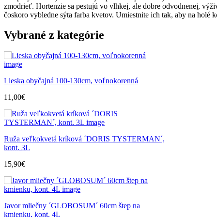
zmodrieť. Hortenzie sa pestujú vo vlhkej, ale dobre odvodnenej, výž
čoskoro vybledne sýta farba kvetov. Umiestnite ich tak, aby na holé
Vybrané z kategórie
Lieska obyčajná 100-130cm, voľnokorenná
11,00
€
Ruža veľkokvetá kríková ´DORIS TYSTERMAN´,
kont. 3L
15,90
€
Javor mliečny ´GLOBOSUM´ 60cm štep na
kmienku, kont. 4L