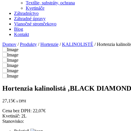
Textílie, substráty, ochrana
Kvetináče
Záhradníctvo
Záhradné úpravy
Vianočné stromčekovo
Blog
Kontakt
Domov
/
Produkty
/
Hortenzie
/
KALINOLISTÉ
/ Hortenzia kalin
Hortenzia kalinolistá ‚BLACK DIAMONDS
27,15
€
s DPH
Cena bez DPH:
22,07
€
Kvetináč:
2L
Stanovisko: