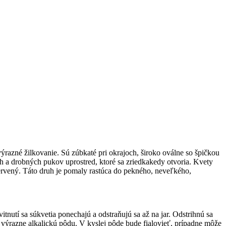
výrazné žilkovanie. Sú zúbkaté pri okrajoch, široko oválne so špičkou
och a drobných pukov uprostred, ktoré sa zriedkakedy otvoria. Kvety
červený. Táto druh je pomaly rastúca do pekného, neveľkého,
nutí sa súkvetia ponechajú a odstraňujú sa až na jar. Odstrihnú sa
ýrazne alkalickú pôdu. V kyslej pôde bude fialovieť, prípadne môže