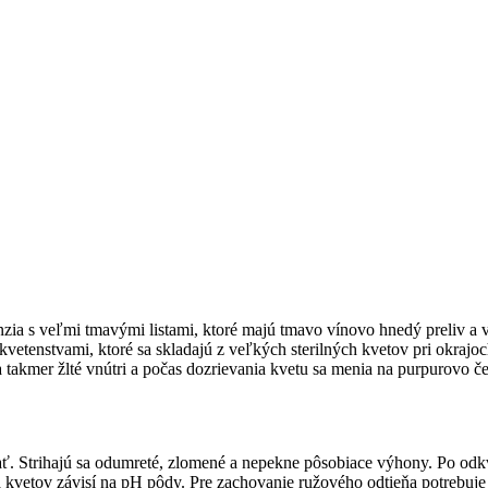
enzia s veľmi tmavými listami, ktoré majú tmavo vínovo hnedý preliv a 
 kvetenstvami, ktoré sa skladajú z veľkých sterilných kvetov pri okraj
a takmer žlté vnútri a počas dozrievania kvetu sa menia na purpurovo 
. Strihajú sa odumreté, zlomené a nepekne pôsobiace výhony. Po odkvit
etov závisí na pH pôdy. Pre zachovanie ružového odtieňa potrebuje v