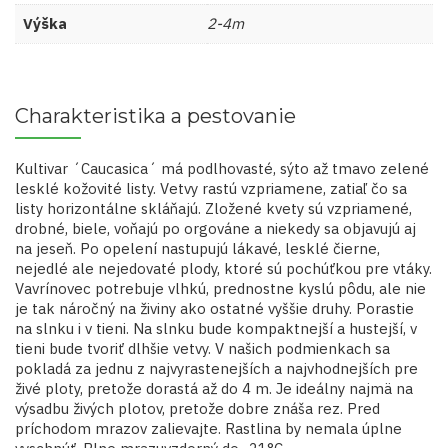
Výška
2-4m
Charakteristika a pestovanie
Kultivar ´Caucasica´ má podlhovasté, sýto až tmavo zelené
lesklé kožovité listy. Vetvy rastú vzpriamene, zatiaľ čo sa
listy horizontálne skláňajú. Zložené kvety sú vzpriamené,
drobné, biele, voňajú po orgováne a niekedy sa objavujú aj
na jeseň. Po opelení nastupujú lákavé, lesklé čierne,
nejedlé ale nejedovaté plody, ktoré sú pochúťkou pre vtáky.
Vavrínovec potrebuje vlhkú, prednostne kyslú pôdu, ale nie
je tak náročný na živiny ako ostatné vyššie druhy. Porastie
na slnku i v tieni. Na slnku bude kompaktnejší a hustejší, v
tieni bude tvoriť dlhšie vetvy. V našich podmienkach sa
pokladá za jednu z najvyrastenejších a najvhodnejších pre
živé ploty, pretože dorastá až do 4 m. Je ideálny najmä na
výsadbu živých plotov, pretože dobre znáša rez. Pred
príchodom mrazov zalievajte. Rastlina by nemala úplne