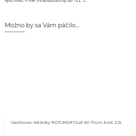
vyschnúť. Plne mrazuvzdorný do -21°C.
Možno by sa Vám páčilo…
Vavrínovec lekársky 'ROTUNDIFOLIA' 60-70cm, kont. 2,5L