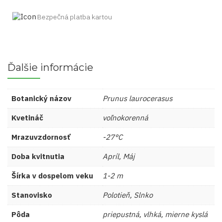
Bezpečná platba kartou
Ďalšie informácie
Botanický názov
Prunus laurocerasus
Kvetináč
voľnokorenná
Mrazuvzdornosť
-27°C
Doba kvitnutia
Apríl, Máj
Šírka v dospelom veku
1-2 m
Stanovisko
Polotieň, Slnko
Pôda
priepustná, vlhká, mierne kyslá