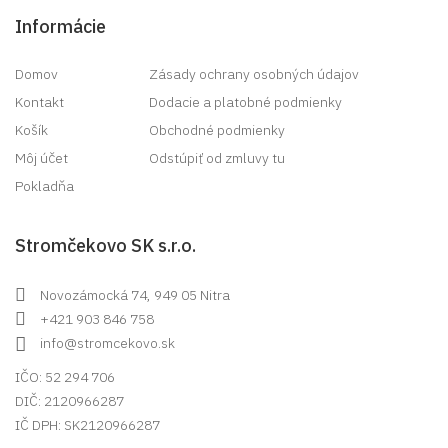
Informácie
Domov
Zásady ochrany osobných údajov
Kontakt
Dodacie a platobné podmienky
Košík
Obchodné podmienky
Môj účet
Odstúpiť od zmluvy tu
Pokladňa
Stromčekovo SK s.r.o.
Novozámocká 74, 949 05 Nitra
+421 903 846 758
info@stromcekovo.sk
IČO: 52 294 706
DIČ: 2120966287
IČ DPH: SK2120966287