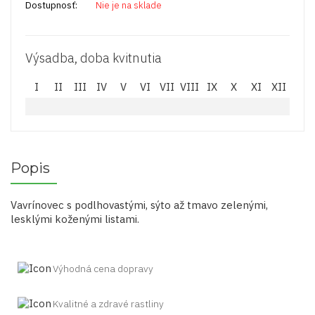
Dostupnosť:
Nie je na sklade
Výsadba, doba kvitnutia
I
II
III
IV
V
VI
VII
VIII
IX
X
XI
XII
Popis
Vavrínovec s podlhovastými, sýto až tmavo zelenými,
lesklými koženými listami.
Výhodná cena dopravy
Kvalitné a zdravé rastliny