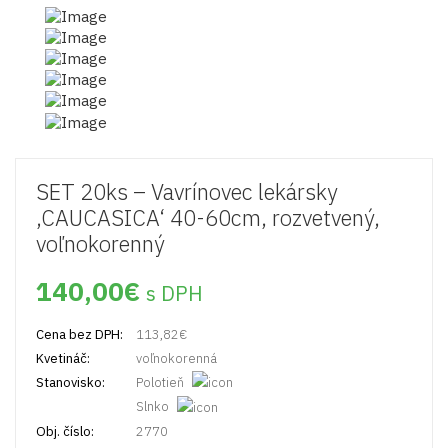
SET 20ks – Vavrínovec lekársky
‚CAUCASICA‘ 40-60cm, rozvetvený,
voľnokorenný
140,00
€
s DPH
Cena bez DPH:
113,82
€
Kvetináč:
voľnokorenná
Stanovisko:
Polotieň
Slnko
Obj. číslo:
2770