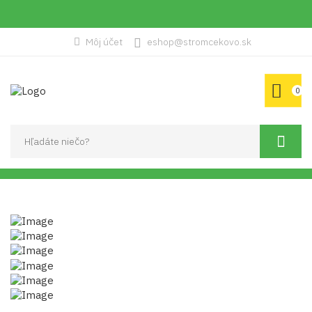
Môj účet
eshop@stromcekovo.sk
0