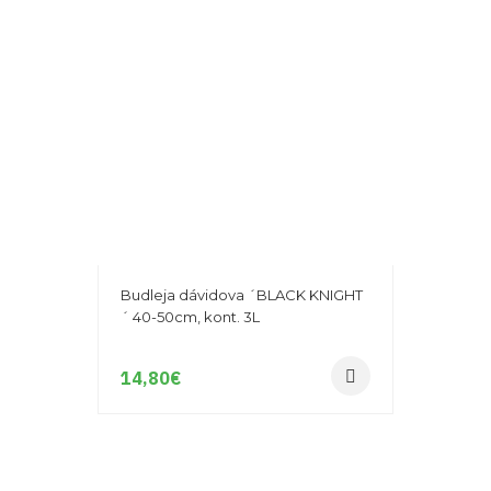
Budleja dávidova ´BLACK KNIGHT
´ 40-50cm, kont. 3L
14,80
€