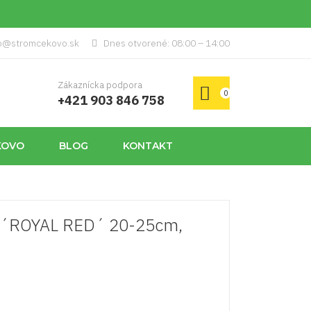
p@stromcekovo.sk
Dnes otvorené: 08:00 – 14:00
Zákaznícka podpora
0
+421 903 846 758
KOVO
BLOG
KONTAKT
á ´ROYAL RED´ 20-25cm,