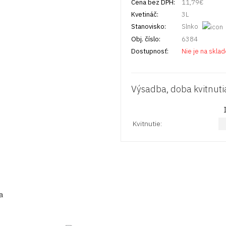
Cena bez DPH:
11,79
€
Kvetináč:
3L
Stanovisko:
Slnko
Obj. číslo:
6384
Dostupnosť:
Nie je na skla
Výsadba, doba kvitnuti
Kvitnutie:
a