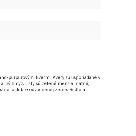
rveno-purpurovými kvetmi. Kvety sú usporiadané v
 a iný hmyz. Listy sú zelené menšie matné,
pustnej a dobre odvodnenej zeme. Budleja