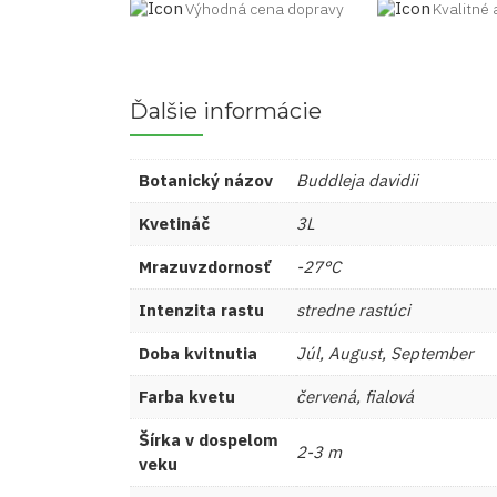
Výhodná cena dopravy
Kvalitné 
Ďalšie informácie
Botanický názov
Buddleja davidii
Kvetináč
3L
Mrazuvzdornosť
-27°C
Intenzita rastu
stredne rastúci
Doba kvitnutia
Júl, August, September
Farba kvetu
červená, fialová
Šírka v dospelom
2-3 m
veku