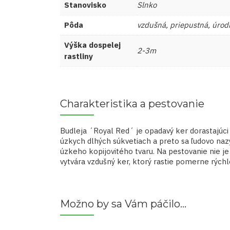
Stanovisko
Slnko
Pôda
vzdušná, priepustná, úrod
Výška dospelej
2-3m
rastliny
Charakteristika a pestovanie
Budleja ´Royal Red´ je opadavý ker dorastajúci 
úzkych dlhých súkvetiach a preto sa ľudovo naz
úzkeho kopijovitého tvaru. Na pestovanie nie j
vytvára vzdušný ker, ktorý rastie pomerne rýchl
Možno by sa Vám páčilo…