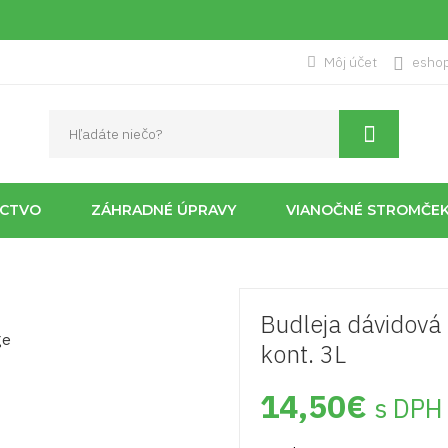
Môj účet
esho
ÍCTVO
ZÁHRADNÉ ÚPRAVY
VIANOČNÉ STROMČE
Budleja dávidov
kont. 3L
14,50
€
s DPH