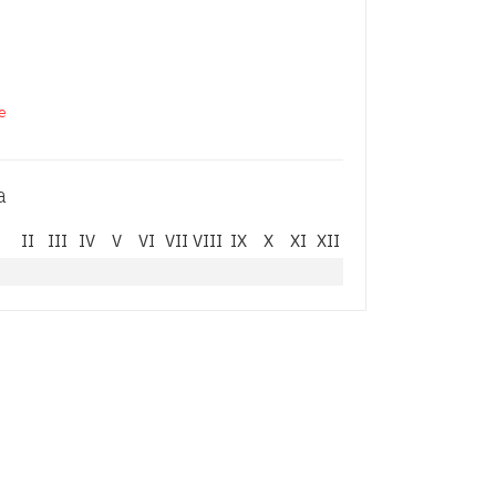
de
a
I
II
III
IV
V
VI
VII
VIII
IX
X
XI
XII