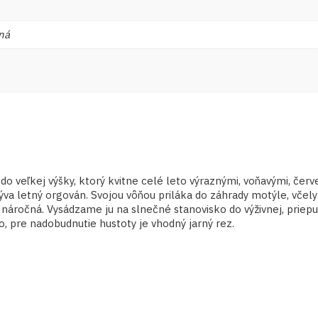
ná
do veľkej výšky, ktorý kvitne celé leto výraznými, voňavými, če
ýva letný orgován. Svojou vôňou priláka do záhrady motýle, včely
e náročná. Vysádzame ju na slnečné stanovisko do výživnej, prie
o, pre nadobudnutie hustoty je vhodný jarný rez.