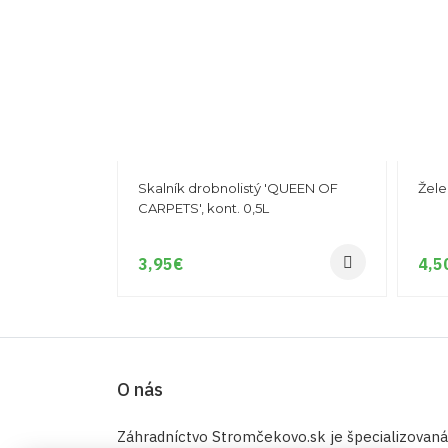
Skalník drobnolistý 'QUEEN OF
Žele
CARPETS', kont. 0,5L
3,95
€
4,5
O nás
Záhradníctvo Stromčekovo.sk je špecializovaná