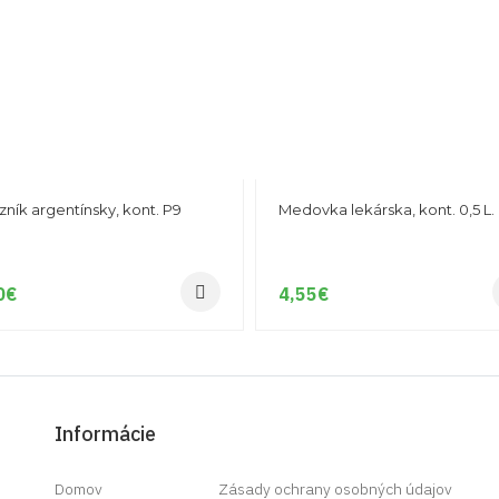
zník argentínsky, kont. P9
Medovka lekárska, kont. 0,5 L.
0
€
4,55
€
Informácie
Domov
Zásady ochrany osobných údajov