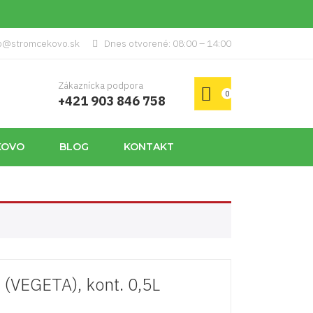
p@stromcekovo.sk
Dnes otvorené: 08:00 – 14:00
Zákaznícka podpora
0
+421 903 846 758
KOVO
BLOG
KONTAKT
 (VEGETA), kont. 0,5L