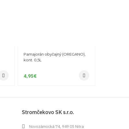
Pamajorán obyčajný (OREGANO),
kont. 0,5L
4,95
€
Stromčekovo SK s.r.o.
Novozámocká 74, 949 05 Nitra