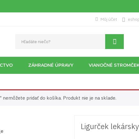
Môj účet
esho
ÍCTVO
ZÁHRADNÉ ÚPRAVY
VIANOČNÉ STROMČE
" nemôžete pridať do košíka. Produkt nie je na sklade.
Ligurček lekársky