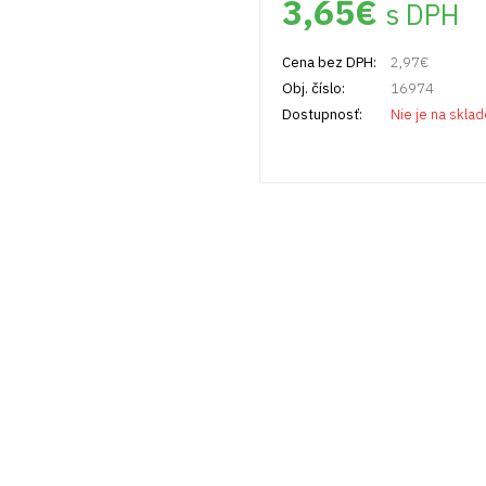
3,65
€
s DPH
Cena bez DPH:
2,97
€
Obj. číslo:
16974
Dostupnosť:
Nie je na skla