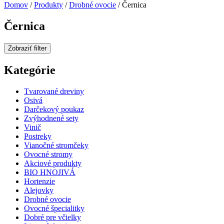
Domov
/
Produkty
/
Drobné ovocie
/ Černica
Černica
Zobraziť filter
Kategórie
Tvarované dreviny
Osivá
Darčekový poukaz
Zvýhodnené sety
Vinič
Postreky
Vianočné stromčeky
Ovocné stromy
Akciové produkty
BIO HNOJIVÁ
Hortenzie
Alejovky
Drobné ovocie
Ovocné špecialitky
Dobré pre včielky