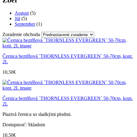
August
(5)
Júl
(5)
September
(1)
Zoradenie obchodu
Černica beztŕňová ´THORNLESS EVERGREEN´ 50-70cm, kont.
2L
10,50
€
Černica beztŕňová ´THORNLESS EVERGREEN´ 50-70cm, kont.
2L
Plazivá černica so sladkými plodmi.
Dostupnosť:
Skladom
10,50
€