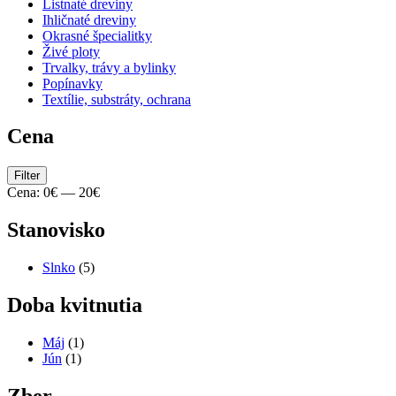
Listnaté dreviny
Ihličnaté dreviny
Okrasné špecialitky
Živé ploty
Trvalky, trávy a bylinky
Popínavky
Textílie, substráty, ochrana
Cena
Minimálna
Maximálna
Filter
cena
cena
Cena:
0€
—
20€
Stanovisko
Slnko
(5)
Doba kvitnutia
Máj
(1)
Jún
(1)
Zber