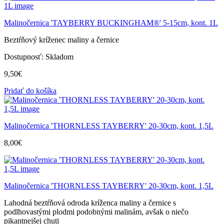
Malinočernica 'TAYBERRY BUCKINGHAM®' 5-15cm, kont. 1L
Beztŕňový kríženec maliny a černice
Dostupnosť:
Skladom
9,50
€
Pridať do košíka
Malinočernica 'THORNLESS TAYBERRY' 20-30cm, kont. 1,5L
8,00
€
Malinočernica 'THORNLESS TAYBERRY' 20-30cm, kont. 1,5L
Lahodná beztŕňová odroda kríženca maliny a černice s
podlhovastými plodmi podobnými malinám, avšak o niečo
pikantnejšej chuti