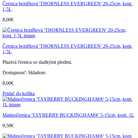
Černica beztŕňová 'THORNLESS EVERGREEN' 20-25cm, kont.
1,5L
8,00
€
Černica beztŕňová 'THORNLESS EVERGREEN' 20-25cm, kont.
1,5L
Plazivá černica so sladkými plodmi.
Dostupnosť:
Skladom
8,00
€
Pridať do košíka
Malinočernica 'TAYBERRY BUCKINGHAM®' 5-15cm, kont. 1L
9,50
€