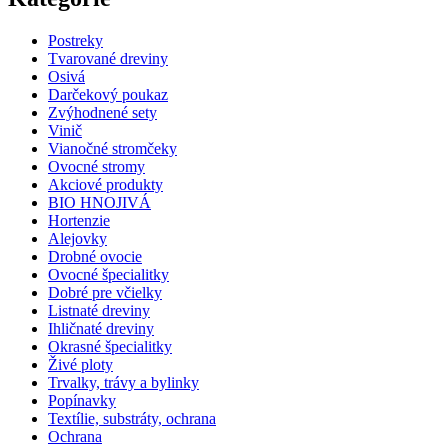
Postreky
Tvarované dreviny
Osivá
Darčekový poukaz
Zvýhodnené sety
Vinič
Vianočné stromčeky
Ovocné stromy
Akciové produkty
BIO HNOJIVÁ
Hortenzie
Alejovky
Drobné ovocie
Ovocné špecialitky
Dobré pre včielky
Listnaté dreviny
Ihličnaté dreviny
Okrasné špecialitky
Živé ploty
Trvalky, trávy a bylinky
Popínavky
Textílie, substráty, ochrana
Ochrana