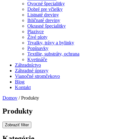
Ovocné špecialitky
Dobré pre včielky
Listnaté dreviny
Ihličnaté dreviny
Okrasné špecialitky
Plazivce
Živé ploty
Trvalky, trávy a bylinky
Popínavky
Textílie, substráty, ochrana
Kvetináče
Záhradníctvo
Záhradné úpravy
Vianočné stromčekovo
Blog
Kontakt
Domov
/ Produkty
Produkty
Zobraziť filter
Kategórie