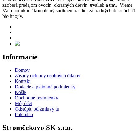
zaoberá predajom ovocín, okrasných drevín, trvaliek a tráv. Vieme
Vám ponúknuť kompletný sortiment rastlín, záhradných dekorácií či
bio hnojív.
Informácie
Domov
Zásady ochrany osobných údajov
Kontakt
Dodacie a platobné podmienky
Košík
Obchodné podmienky
Môj účet
Odstúpiť od zmluvy tu
Pokladňa
Stromčekovo SK s.r.o.