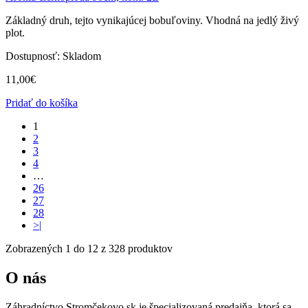
Základný druh, tejto vynikajúcej bobuľoviny. Vhodná na jedlý živý
plot.
Dostupnosť:
Skladom
11,00
€
Pridať do košíka
1
2
3
4
…
26
27
28
>|
Zobrazených 1 do 12 z 328 produktov
O nás
Záhradníctvo Stromčekovo.sk je špecializovaná predajňa, ktorá sa