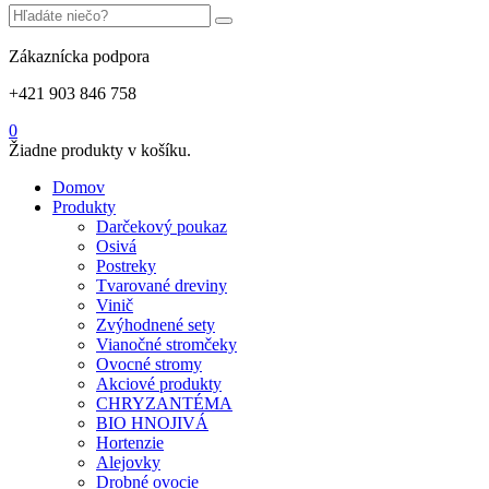
Zákaznícka podpora
+421 903 846 758
0
Žiadne produkty v košíku.
Domov
Produkty
Darčekový poukaz
Osivá
Postreky
Tvarované dreviny
Vinič
Zvýhodnené sety
Vianočné stromčeky
Ovocné stromy
Akciové produkty
CHRYZANTÉMA
BIO HNOJIVÁ
Hortenzie
Alejovky
Drobné ovocie