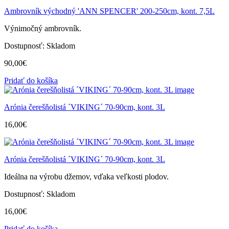
Ambrovník východný 'ANN SPENCER' 200-250cm, kont. 7,5L
Výnimočný ambrovník.
Dostupnosť:
Skladom
90,00
€
Pridať do košíka
Arónia čerešňolistá ´VIKING´ 70-90cm, kont. 3L
16,00
€
Arónia čerešňolistá ´VIKING´ 70-90cm, kont. 3L
Ideálna na výrobu džemov, vďaka veľkosti plodov.
Dostupnosť:
Skladom
16,00
€
Pridať do košíka