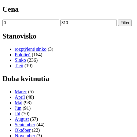
Cena
Minimálna
Maximálna
Filter
cena
cena
Stanovisko
rozptýlené slnko
(3)
Polotieň
(164)
Slnko
(236)
Tieň
(19)
Doba kvitnutia
Marec
(5)
Apríl
(48)
Máj
(98)
Jún
(91)
Júl
(70)
August
(57)
September
(44)
Október
(22)
November
(3)