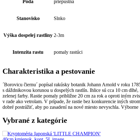
Pôda
priepustná
Stanovisko
Slnko
Výška dospelej rastliny
2-3m
Intenzita rastu
pomaly rastúci
Charakteristika a pestovanie
´Borovicu čiernu´ popísal rakúsky botanik Johann Arnold v roku 1785,
s dáždnikovou korunou u dospelých rastlín. Ihlice sú cca 10 cm dlhé
zelenej farby. Rastie pomaly približne 20 cm za rok a oproti iným z
v rade ako vetrolam. V prípade, že rastie bez konkurencie iných stro
dobré postrážiť, aby po zasadení na nové miesto nevyschla. Výborne
Vybrané z kategórie