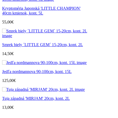
Kryptoméria Japonská 'LITTLE CHAMPION'
40cm kmienok, kont. 5L
55,00
€
Smrek biely ´LITTLE GEM´ 15-20cm, kont. 2L
14,50
€
Jedľa nordmannova 90-100cm, kont. 15L
125,00
€
Tuja západná 'MIRJAM' 20cm, kont. 2L
13,00
€