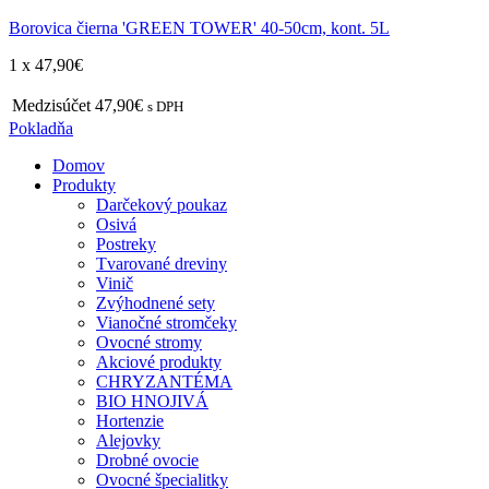
Borovica čierna 'GREEN TOWER' 40-50cm, kont. 5L
1 x
47,90
€
Medzisúčet
47,90€
s DPH
Pokladňa
Domov
Produkty
Darčekový poukaz
Osivá
Postreky
Tvarované dreviny
Vinič
Zvýhodnené sety
Vianočné stromčeky
Ovocné stromy
Akciové produkty
CHRYZANTÉMA
BIO HNOJIVÁ
Hortenzie
Alejovky
Drobné ovocie
Ovocné špecialitky