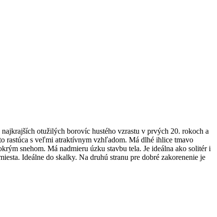
najkrajších otužilých borovíc hustého vzrastu v prvých 20. rokoch a
sto rastúca s veľmi atraktívnym vzhľadom. Má dlhé ihlice tmavo
krým snehom. Má nadmieru úzku stavbu tela. Je ideálna ako solitér i
iesta. Ideálne do skalky. Na druhú stranu pre dobré zakorenenie je