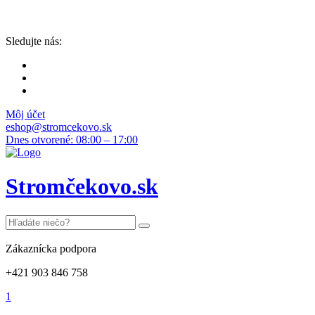
Sledujte nás:
Môj účet
eshop@stromcekovo.sk
Dnes otvorené: 08:00 – 17:00
Stromčekovo.sk
Zákaznícka podpora
+421 903 846 758
1