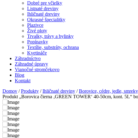
Dobré pre včielky
Listnaté dreviny
Ihličnaté dreviny
Okrasné špecialitky
Plazivce
Živé ploty
Trvalky, trávy a bylinky
Popínavky
Textílie, substráty, ochrana
Kvetináče
Záhradníctvo
Záhradné úpravy
Vianočné stromčekovo
Blog
Kontakt
Domov
/
Produkty
/
Ihličnaté dreviny
/
Borovice, cédre, jedle, smreky
Produkt „Borovica čierna ‚GREEN TOWER‘ 40-50cm, kont. 5L“ bol