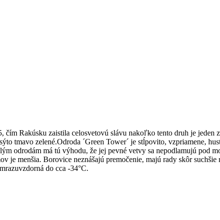
 čím Rakúsku zaistila celosvetovú slávu nakoľko tento druh je jeden z 
, sýto tmavo zelené.Odroda ´Green Tower´ je stĺpovito, vzpriamene, hu
vislým odrodám má tú výhodu, že jej pevné vetvy sa nepodlamujú pod mo
mov je menšia. Borovice neznášajú premočenie, majú rady skôr suchšie m
 mrazuvzdorná do cca -34°C.