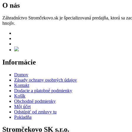
O nás
Záhradníctvo Stromčekovo.sk je špecializovaná predajňa, ktorá sa za
hnojív.
Informácie
Domov
Zásady ochrany osobných údajov
Kontakt
Dodacie a platobné podmienky
Košík
Obchodné podmienky
Môj účet
Odstúpiť od zmluvy tu
Pokladňa
Stromčekovo SK s.r.o.