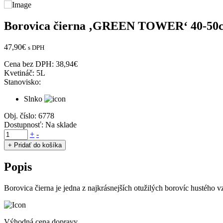
Borovica čierna ‚GREEN TOWER‘ 40-50c
47,90
€
s DPH
Cena bez DPH:
38,94
€
Kvetináč:
5L
Stanovisko:
Slnko
Obj. číslo:
6778
Dostupnosť:
Na sklade
množstvo
+
-
Borovica
+ Pridať do košíka
čierna
'GREEN
Popis
TOWER'
40-
50cm,
Borovica čierna je jedna z najkrásnejších otužilých borovíc hustého vz
kont.
5L
Výhodná cena dopravy