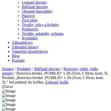
Listnaté dreviny
Ihličnaté dreviny
Okrasné špecialitky
Plazivce
Živé ploty
Trvalky, trávy a bylinky
Popínavky
Textílie, substráty, ochrana
Kvetináče
Záhradníctvo
Záhradné úpravy
Vianočné stromčekovo
Blog
Kontakt
Domov
/
Produkty
/
Ihličnaté dreviny
/
Borovice, cédre, jedle,
smreky
/ Borovica horská ‚PUMILIO‘ v 20-25cm, š 30cm, kont. 5L
Produkt „Borovica horská ‚PUMILIO‘ v 20-25cm, š 30cm, kont.
5L“ bol pridaný do košíka.
Zobraziť košík
Zľava!