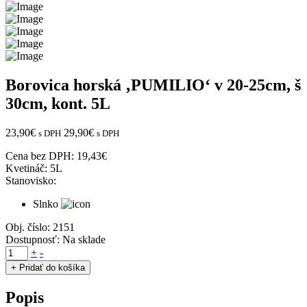
Borovica horská ‚PUMILIO‘ v 20-25cm, š
30cm, kont. 5L
23,90
€
29,90
€
s DPH
s DPH
Cena bez DPH:
19,43
€
Kvetináč:
5L
Stanovisko:
Slnko
Obj. číslo:
2151
Dostupnosť:
Na sklade
množstvo
+
-
Borovica
+ Pridať do košíka
horská
'PUMILIO'
Popis
v