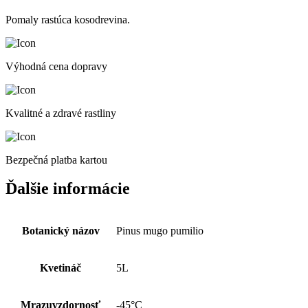
20-
25cm,
Pomaly rastúca kosodrevina.
š
30cm,
kont.
Výhodná cena dopravy
5L
Kvalitné a zdravé rastliny
Bezpečná platba kartou
Ďalšie informácie
Botanický názov
Pinus mugo pumilio
Kvetináč
5L
Mrazuvzdornosť
-45°C