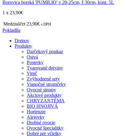
Borovica horská 'PUMILIO' v 20-25cm, š 30cm, kont. 5L
1 x
23,90
€
Medzisúčet
23,90€
s DPH
Pokladňa
Domov
Produkty
Darčekový poukaz
Osivá
Postreky
Tvarované dreviny
Vinič
Zvýhodnené sety
Vianočné stromčeky
Ovocné stromy
Akciové produkty
CHRYZANTÉMA
BIO HNOJIVÁ
Hortenzie
Alejovky
Drobné ovocie
Ovocné špecialitky
Dobré pre včielky