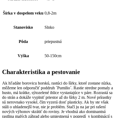
Šírka v dospelom veku
0,8-2m
Stanovisko
Slnko
Pôda
priepustná
Výška
50-150cm
Charakteristika a pestovanie
Ak hľadáte borovicu horskú, rastúci do šírky, ktoré zostane nízka,
môžeme len odporučiť poddruh ´Pumilio´. Rastie stredne pomaly a
husto, má krátke, sýtozelené ihlice vystastajúce v páre. Rozrastá sa
do strán a dokáže vyplniť priestor až do šírky 2 m. Nové prírastky
sú nerovnako vysoké, čím vyzerá dosť plasticky. Ak by ste však
stáli o uhladenejší tvar, nie je problém. Stačí ju na jar pri rašení
nových výhonov skrátiť do roviny. Je vhodná ako dominantná
rastlina malých záhrad alebo umiestnená v popredí v kombinácií s