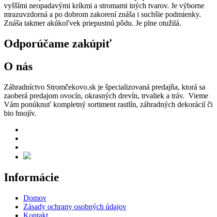
vyššími neopadavými kríkmi a stromami iných tvarov. Je výborne
mrazuvzdorná a po dobrom zakorení znáša i suchšie podmienky.
Znáša takmer akúkoľvek priepustnú pôdu. Je plne otužilá.
Odporúčame zakúpiť
O nás
Záhradníctvo Stromčekovo.sk je špecializovaná predajňa, ktorá sa
zaoberá predajom ovocín, okrasných drevín, trvaliek a tráv. Vieme
Vám ponúknuť kompletný sortiment rastlín, záhradných dekorácií či
bio hnojív.
Informácie
Domov
Zásady ochrany osobných údajov
Kontakt