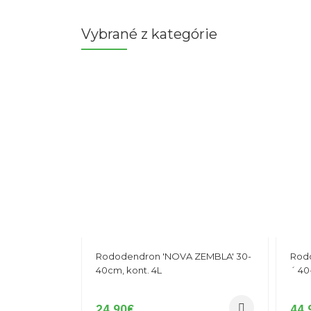
Vybrané z kategórie
Rododendron 'NOVA ZEMBLA' 30-
Rod
40cm, kont. 4L
´ 40
24,90
€
44,