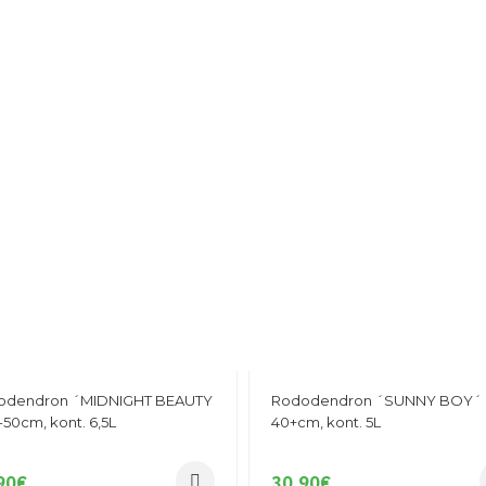
odendron ´MIDNIGHT BEAUTY
Rododendron ´SUNNY BOY´
-50cm, kont. 6,5L
40+cm, kont. 5L
90
€
30,90
€