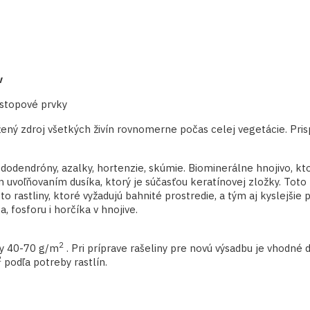
v
stopové prvky
ný zdroj všetkých živín rovnomerne počas celej vegetácie. Prisp
 rododendróny, azalky, hortenzie, skúmie. Biominerálne hnojivo, k
uvoľňovaním dusíka, ktorý je súčasťou keratínovej zložky. Toto 
o rastliny, ktoré vyžadujú bahnité prostredie, a tým aj kyslejšie
 fosforu i horčíka v hnojive.
2
dy 40-70 g/m
. Pri príprave rašeliny pre novú výsadbu je vhodné
2
podľa potreby rastlín.