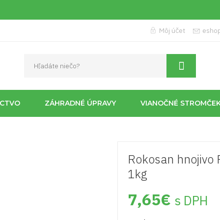
Môj účet
esho
ÍCTVO
ZÁHRADNÉ ÚPRAVY
VIANOČNÉ STROMČE
Rokosan hnojiv
1kg
7,65
€
s DPH