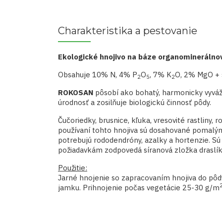
Charakteristika a pestovanie
Ekologické hnojivo na báze organominerálno
Obsahuje 10% N, 4% P
O
, 7% K
O, 2% MgO + 
2
5
2
ROKOSAN
pôsobí ako bohatý, harmonicky vyváže
úrodnosť a zosilňuje biologickú činnosť pôdy.
Čučoriedky, brusnice, kľuka, vresovité rastliny,
používaní tohto hnojiva sú dosahované pomalým 
potrebujú rododendróny, azalky a hortenzie. Sú t
požiadavkám zodpovedá síranová zložka draslíka,
Použitie:
Jarné hnojenie so zapracovaním hnojiva do pô
jamku. Prihnojenie počas vegetácie 25-30 g/m