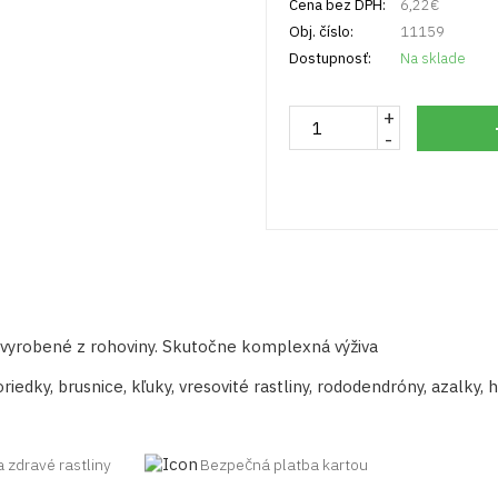
Cena bez DPH:
6,22
€
Obj. číslo:
11159
Dostupnosť:
Na sklade
+
množstvo
-
Rokosan
hnojivo
RODODENDRÓNY
A
AZALKY
1kg
 vyrobené z rohoviny. Skutočne komplexná výživa
edky, brusnice, kľuky, vresovité rastliny, rododendróny, azalky, 
a zdravé rastliny
Bezpečná platba kartou