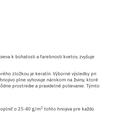
ieva k bohatosti a farebnosti kvetov, zvyšuje
torého zložkou je keratín. Výborné výsledky pri
hnojivo plne vyhovuje nárokom na živiny, ktoré
 pôdne prostredie a pravidelné polievanie. Týmto
2
 doplniť o 25-40 g/m
tohto hnojiva pre každú