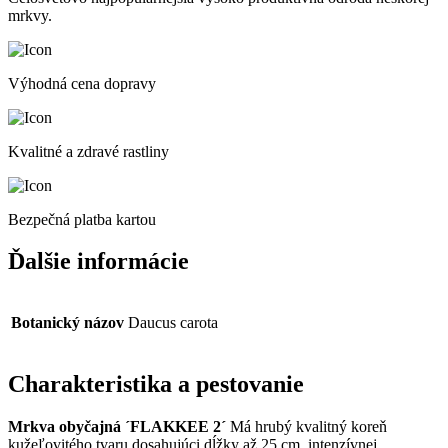
mrkvy.
Výhodná cena dopravy
Kvalitné a zdravé rastliny
Bezpečná platba kartou
Ďalšie informácie
Botanický názov
Daucus carota
Charakteristika a pestovanie
Mrkva obyčajná ´FLAKKEE 2´
Má hrubý kvalitný koreň
kužeľovitého tvaru dosahujúci dĺžky až 25 cm, intenzívnej