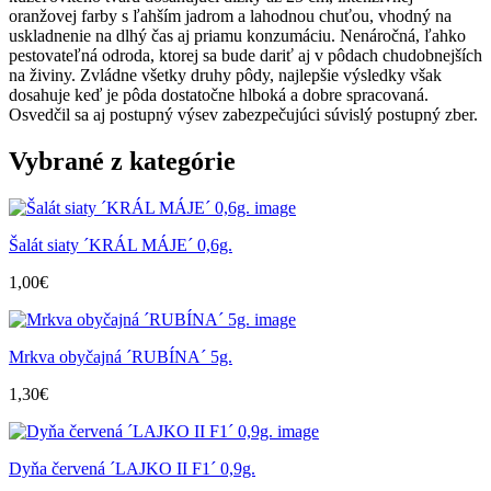
oranžovej farby s ľahším jadrom a lahodnou chuťou, vhodný na
uskladnenie na dlhý čas aj priamu konzumáciu. Nenáročná, ľahko
pestovateľná odroda, ktorej sa bude dariť aj v pôdach chudobnejších
na živiny. Zvládne všetky druhy pôdy, najlepšie výsledky však
dosahuje keď je pôda dostatočne hlboká a dobre spracovaná.
Osvedčil sa aj postupný výsev zabezpečujúci súvislý postupný zber.
Vybrané z kategórie
Šalát siaty ´KRÁL MÁJE´ 0,6g.
1,00
€
Mrkva obyčajná ´RUBÍNA´ 5g.
1,30
€
Dyňa červená ´LAJKO II F1´ 0,9g.