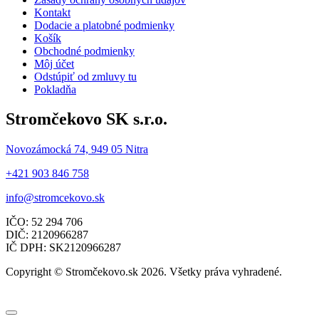
Kontakt
Dodacie a platobné podmienky
Košík
Obchodné podmienky
Môj účet
Odstúpiť od zmluvy tu
Pokladňa
Stromčekovo SK s.r.o.
Novozámocká 74, 949 05 Nitra
+421 903 846 758
info@stromcekovo.sk
IČO: 52 294 706
DIČ: 2120966287
IČ DPH: SK2120966287
Copyright © Stromčekovo.sk 2026. Všetky práva vyhradené.