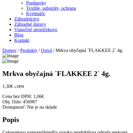
Popínavky
Textílie, substráty, ochrana
Kvetináče
Záhradníctvo
Záhradné úpravy
Vianočné stromčekovo
Blog
Kontakt
Domov
/
Produkty
/
Osivá
/ Mrkva obyčajná ´FLAKKEE 2´ 4g.
Mrkva obyčajná ´FLAKKEE 2´ 4g.
1,30
€
s DPH
Cena bez DPH:
1,06
€
Obj. číslo:
456987
Dostupnosť:
Nie je na sklade
Popis
Celosvetovo najpopulárnejšia vysoko produktívna odroda neskorej