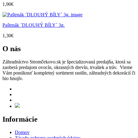
1,90
€
Paštrnák ´DLOUHÝ BÍLY´ 3g.
1,30
€
O nás
Záhradníctvo Stromčekovo.sk je špecializovaná predajňa, ktorá sa
zaoberá predajom ovocín, okrasných drevín, trvaliek a tráv. Vieme
Vám ponúknuť kompletný sortiment rastlín, záhradných dekorácií či
bio hnojív.
Informácie
Domov
Zásady ochrany osobných údajov