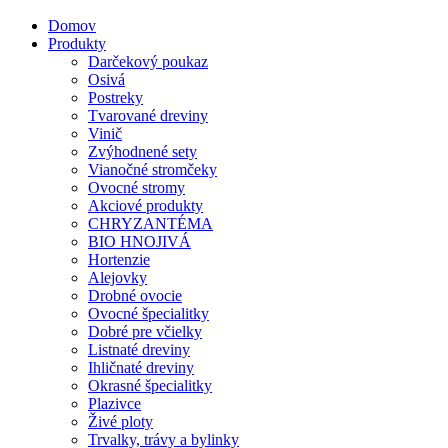
Domov
Produkty
Darčekový poukaz
Osivá
Postreky
Tvarované dreviny
Vinič
Zvýhodnené sety
Vianočné stromčeky
Ovocné stromy
Akciové produkty
CHRYZANTÉMA
BIO HNOJIVÁ
Hortenzie
Alejovky
Drobné ovocie
Ovocné špecialitky
Dobré pre včielky
Listnaté dreviny
Ihličnaté dreviny
Okrasné špecialitky
Plazivce
Živé ploty
Trvalky, trávy a bylinky