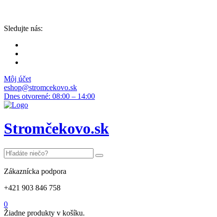
Sledujte nás:
Môj účet
eshop@stromcekovo.sk
Dnes otvorené: 08:00 – 14:00
Stromčekovo.sk
Zákaznícka podpora
+421 903 846 758
0
Žiadne produkty v košíku.