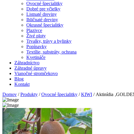
Ovocné špecialitky
Dobré pre včielky
Listnaté dreviny
Ihličnaté dreviny
Okrasné špecialitky
Plazivce
Živé ploty
Trvalky, trávy a bylinky
Popínavky
Textílie, substráty, ochrana
Kvetináče
Záhradníctvo
Záhradné úpravy
Vianočné stromčekovo
Blog
Kontakt
Domov
/
Produkty
/
Ovocné špecialitky
/
KIWI
/ Aktinídia ‚GOLDE