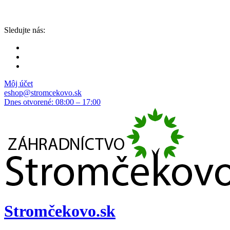
Sledujte nás:
Môj účet
eshop@stromcekovo.sk
Dnes otvorené: 08:00 – 17:00
Stromčekovo.sk