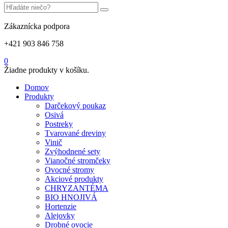
Zákaznícka podpora
+421 903 846 758
0
Žiadne produkty v košíku.
Domov
Produkty
Darčekový poukaz
Osivá
Postreky
Tvarované dreviny
Vinič
Zvýhodnené sety
Vianočné stromčeky
Ovocné stromy
Akciové produkty
CHRYZANTÉMA
BIO HNOJIVÁ
Hortenzie
Alejovky
Drobné ovocie