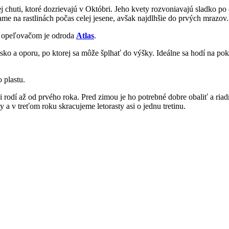
 chuti, ktoré dozrievajú v Októbri. Jeho kvety rozvoniavajú sladko po
e na rastlinách počas celej jesene, avšak najdlhšie do prvých mrazov.
ym opeľovačom je odroda
Atlas
.
ko a oporu, po ktorej sa môže šplhať do výšky. Ideálne sa hodí na pokr
 plastu.
rodí až od prvého roka. Pred zimou je ho potrebné dobre obaliť a ri
a v treťom roku skracujeme letorasty asi o jednu tretinu.