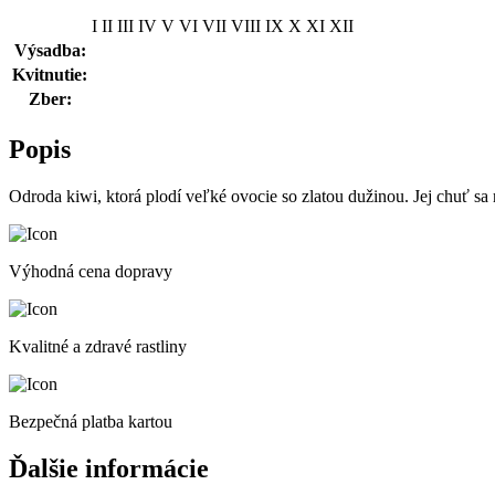
I
II
III
IV
V
VI
VII
VIII
IX
X
XI
XII
Výsadba:
Kvitnutie:
Zber:
Popis
Odroda kiwi, ktorá plodí veľké ovocie so zlatou dužinou. Jej chuť sa
Výhodná cena dopravy
Kvalitné a zdravé rastliny
Bezpečná platba kartou
Ďalšie informácie