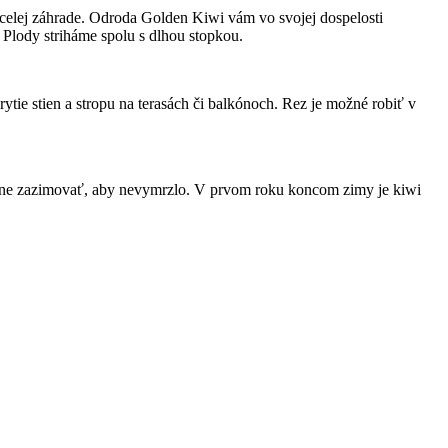
 celej záhrade. Odroda Golden Kiwi vám vo svojej dospelosti
 Plody striháme spolu s dlhou stopkou.
ytie stien a stropu na terasách či balkónoch. Rez je možné robiť v
adne zazimovať, aby nevymrzlo. V prvom roku koncom zimy je kiwi