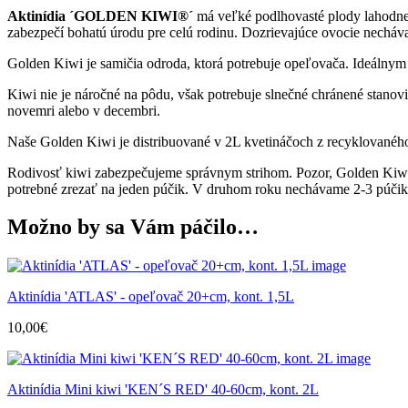
Aktinídia ´GOLDEN KIWI®´
má veľké podlhovasté plody lahodnej
zabezpečí bohatú úrodu pre celú rodinu. Dozrievajúce ovocie nechávam
Golden Kiwi je samičia odroda, ktorá potrebuje opeľovača. Ideáln
Kiwi nie je náročné na pôdu, však potrebuje slnečné chránené stanovis
novemri alebo v decembri.
Naše Golden Kiwi je distribuované v 2L kvetináčoch z recyklovaného
Rodivosť kiwi zabezpečujeme správnym strihom. Pozor, Golden Kiwi 
potrebné zrezať na jeden púčik. V druhom roku nechávame 2-3 púčiky 
Možno by sa Vám páčilo…
Aktinídia 'ATLAS' - opeľovač 20+cm, kont. 1,5L
10,00
€
Aktinídia Mini kiwi 'KEN´S RED' 40-60cm, kont. 2L