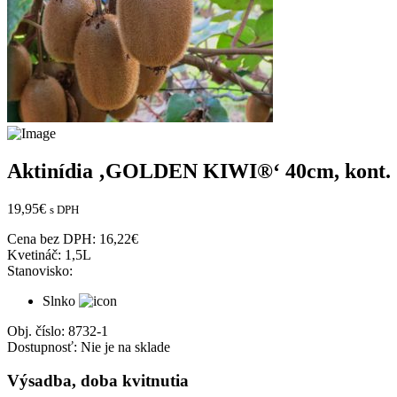
Aktinídia ‚GOLDEN KIWI®‘ 40cm, kont. 
19,95
€
s DPH
Cena bez DPH:
16,22
€
Kvetináč:
1,5L
Stanovisko:
Slnko
Obj. číslo:
8732-1
Dostupnosť:
Nie je na sklade
Výsadba, doba kvitnutia