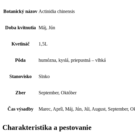
Botanický názov
Actinidia chinensis
Doba kvitnutia
Máj, Jún
Kvetináč
1,5L
Pôda
humózna, kyslá, priepustná – vlhká
Stanovisko
Slnko
Zber
September, Október
Čas výsadby
Marec, Apríl, Máj, Jún, Júl, August, September, O
Charakteristika a pestovanie