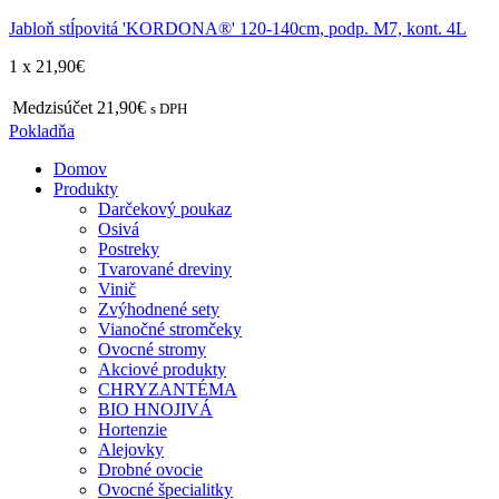
Jabloň stĺpovitá 'KORDONA®' 120-140cm, podp. M7, kont. 4L
1 x
21,90
€
Medzisúčet
21,90€
s DPH
Pokladňa
Domov
Produkty
Darčekový poukaz
Osivá
Postreky
Tvarované dreviny
Vinič
Zvýhodnené sety
Vianočné stromčeky
Ovocné stromy
Akciové produkty
CHRYZANTÉMA
BIO HNOJIVÁ
Hortenzie
Alejovky
Drobné ovocie
Ovocné špecialitky