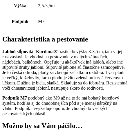
Výška
2,5-3,5m
Podpník
M7
Charakteristika a pestovanie
Jabloň stĺpovitá ´Kordona®´
rastie do výšky 3-3,5 m, tam sa jej
rast zastaví. Je vhodná na pestovanie v malých záhradách,
nádobách, balkónoch. Opeľuje ju akákoľvek iná jabloň, alebo iné
stĺpovité druhy jabloní. Stĺpovité jablone sú čiastočne samoopelivé.
Je to česká odroda, plody sa zberajú začiatkom októbra. Tvar plodu
je veľký, kuželovitý, farba plodu je žlto zelená prekrytá červeným
líčkom. Dužina je biela, sladká. Skladuje sa do februára. Rezistentná
voči chrastavitosti jabloní, nastupuje skoro do rodivosti.
Podpník M7
podobný ako M9 až na to že má bohatý koreňový
systém, hodí sa aj do chudobnejších pôd a je menej náročný na
vlahu. Podpník nevyžaduje oporu. Je vhodný do všetkých
pestovateľských oblastí.
Možno by sa Vám páčilo…