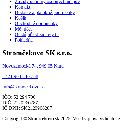
Zásady ochrany osobných údajov
Kontakt
Dodacie a platobné podmienky
Košík
Obchodné podmienky
Môj účet
Odstúpiť od zmluvy tu
Pokladňa
Stromčekovo SK s.r.o.
Novozámocká 74, 949 05 Nitra
+421 903 846 758
info@stromcekovo.sk
IČO: 52 294 706
DIČ: 2120966287
IČ DPH: SK2120966287
Copyright © Stromčekovo.sk 2026. Všetky práva vyhradené.