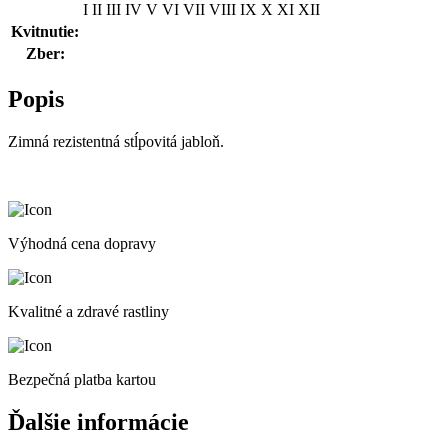
I
II
III
IV
V
VI
VII
VIII
IX
X
XI
XII
podp.
M7,
Kvitnutie:
kont.
Zber:
4L
Popis
Zimná rezistentná stĺpovitá jabloň.
Výhodná cena dopravy
Kvalitné a zdravé rastliny
Bezpečná platba kartou
Ďalšie informácie