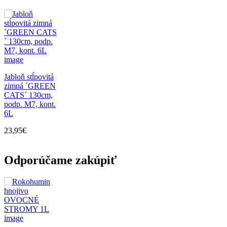
Jabloň stĺpovitá
zimná ´GREEN
CATS´ 130cm,
podp. M7, kont.
6L
23,95
€
Odporúčame zakúpiť