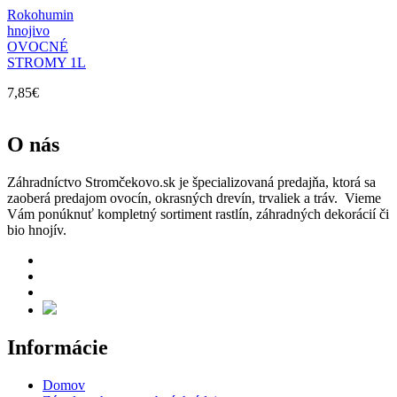
Rokohumin
hnojivo
OVOCNÉ
STROMY 1L
7,85
€
O nás
Záhradníctvo Stromčekovo.sk je špecializovaná predajňa, ktorá sa
zaoberá predajom ovocín, okrasných drevín, trvaliek a tráv. Vieme
Vám ponúknuť kompletný sortiment rastlín, záhradných dekorácií či
bio hnojív.
Informácie
Domov