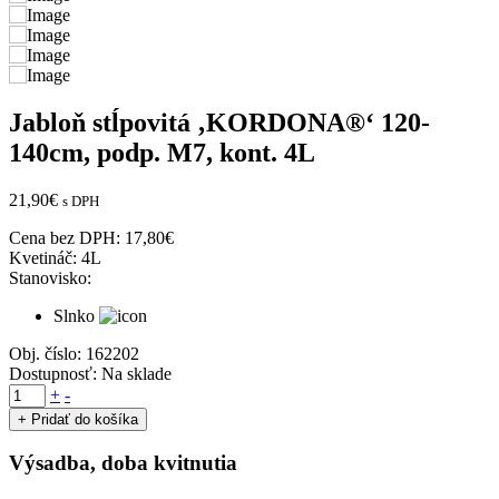
Jabloň stĺpovitá ‚KORDONA®‘ 120-
140cm, podp. M7, kont. 4L
21,90
€
s DPH
Cena bez DPH:
17,80
€
Kvetináč:
4L
Stanovisko:
Slnko
Obj. číslo:
162202
Dostupnosť:
Na sklade
množstvo
+
-
Jabloň
+ Pridať do košíka
stĺpovitá
'KORDONA®'
Výsadba, doba kvitnutia
120-
140cm,