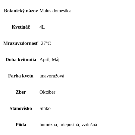
Botanický názov
Malus domestica
Kvetináč
4L
Mrazuvzdornosť
-27°C
Doba kvitnutia
Apríl, Máj
Farba kvetu
tmavoružová
Zber
Október
Stanovisko
Slnko
Pôda
humózna, priepustná, vzdušná