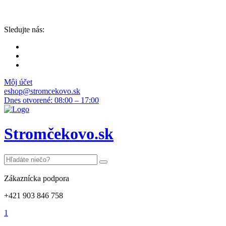
Sledujte nás:
Môj účet
eshop@stromcekovo.sk
Dnes otvorené: 08:00 – 17:00
Stromčekovo.sk
Zákaznícka podpora
+421 903 846 758
1