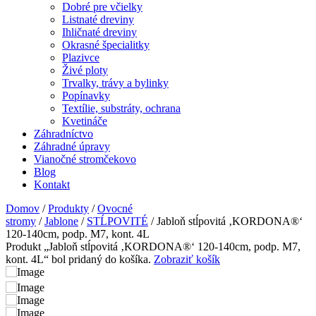
Dobré pre včielky
Listnaté dreviny
Ihličnaté dreviny
Okrasné špecialitky
Plazivce
Živé ploty
Trvalky, trávy a bylinky
Popínavky
Textílie, substráty, ochrana
Kvetináče
Záhradníctvo
Záhradné úpravy
Vianočné stromčekovo
Blog
Kontakt
Domov
/
Produkty
/
Ovocné
stromy
/
Jablone
/
STĹPOVITÉ
/ Jabloň stĺpovitá ‚KORDONA®‘
120-140cm, podp. M7, kont. 4L
Produkt „Jabloň stĺpovitá ‚KORDONA®‘ 120-140cm, podp. M7,
kont. 4L“ bol pridaný do košíka.
Zobraziť košík