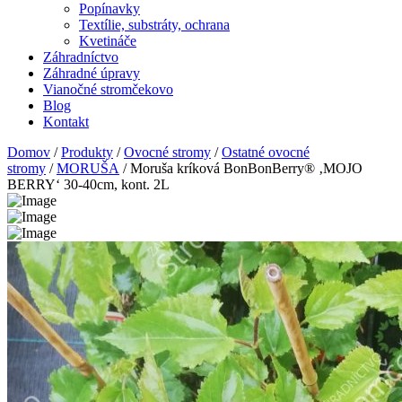
Popínavky
Textílie, substráty, ochrana
Kvetináče
Záhradníctvo
Záhradné úpravy
Vianočné stromčekovo
Blog
Kontakt
Domov
/
Produkty
/
Ovocné stromy
/
Ostatné ovocné
stromy
/
MORUŠA
/ Moruša kríková BonBonBerry® ‚MOJO
BERRY‘ 30-40cm, kont. 2L