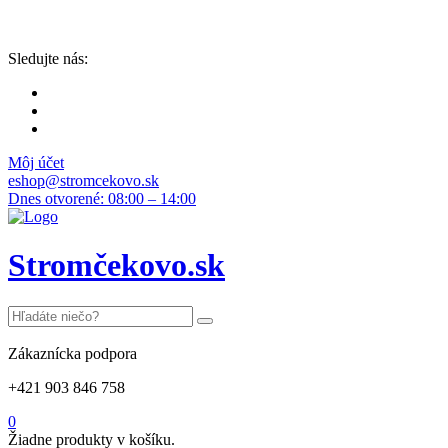
Sledujte nás:
Môj účet
eshop@stromcekovo.sk
Dnes otvorené: 08:00 – 14:00
Stromčekovo.sk
Zákaznícka podpora
+421 903 846 758
0
Žiadne produkty v košíku.