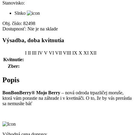
Stanovisko:
Slnko
Obj. číslo:
82498
Dostupnosť:
Nie je na sklade
Výsadba, doba kvitnutia
I
II
III
IV
V
VI
VII
VIII
IX
X
XI
XII
Kvitnutie:
Zber:
Popis
BonBonBerry® Mojo Berry
– nová odroda trpazličej moruše,
ktorá vám porastie na záhrade i v kvetináči. O to, že by vás prerástla
sa nemusíte báť
Výhodná cena dopravy