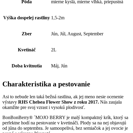
Pôda
mierne kyslá, mierne vlhká, priepustná
Výška dospelej rastliny
1,5-2m
Zber
Jún, Júl, August, September
Kvetináč
2L
Doba kvitnutia
Máj, Jún
Charakteristika a pestovanie
Asi to nebude len taká bežná rastlina, ak jej meno nesie ocenenie
výstavy
RHS Chelsea Flower Show z roku 2017.
Nás zaujala
okamžite pre svoj vzrast i vysokú plodivosť.
BonBonBerry® ´MOJO BERRY je malý kompaktný krík, ktorý sa
perfektne hodí na pestovanie v kvetináči. Plody sa na nej objavujú
od júna do septembra. Je samoopelivá, bez semiačok a jej ovocie je