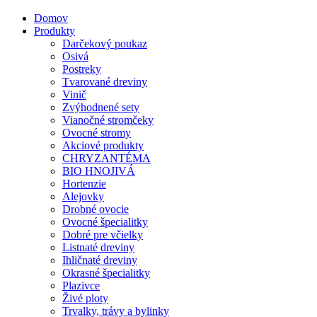
Domov
Produkty
Darčekový poukaz
Osivá
Postreky
Tvarované dreviny
Vinič
Zvýhodnené sety
Vianočné stromčeky
Ovocné stromy
Akciové produkty
CHRYZANTÉMA
BIO HNOJIVÁ
Hortenzie
Alejovky
Drobné ovocie
Ovocné špecialitky
Dobré pre včielky
Listnaté dreviny
Ihličnaté dreviny
Okrasné špecialitky
Plazivce
Živé ploty
Trvalky, trávy a bylinky