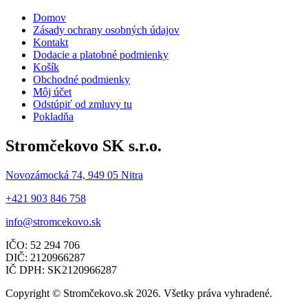
Domov
Zásady ochrany osobných údajov
Kontakt
Dodacie a platobné podmienky
Košík
Obchodné podmienky
Môj účet
Odstúpiť od zmluvy tu
Pokladňa
Stromčekovo SK s.r.o.
Novozámocká 74, 949 05 Nitra
+421 903 846 758
info@stromcekovo.sk
IČO: 52 294 706
DIČ: 2120966287
IČ DPH: SK2120966287
Copyright © Stromčekovo.sk 2026. Všetky práva vyhradené.