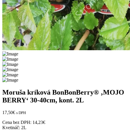
Moruša kríková BonBonBerry® ‚MOJO
BERRY‘ 30-40cm, kont. 2L
17,50
€
s DPH
Cena bez DPH:
14,23
€
Kvetináč:
2L