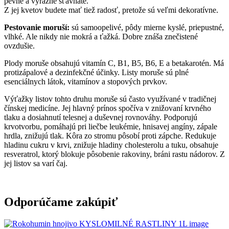
pevné a výrazne šťavnaté.
Z jej kvetov budete mať tiež radosť, pretože sú veľmi dekoratívne.
Pestovanie moruší:
sú samoopelivé, pôdy mierne kyslé, priepustné,
vlhké. Ale nikdy nie mokrá a ťažká. Dobre znáša znečistené
ovzdušie.
Plody moruše obsahujú vitamín C, B1, B5, B6, E a betakarotén. Má
protizápalové a dezinfekčné účinky. Listy moruše sú plné
esenciálnych látok, vitamínov a stopových prvkov.
Výťažky listov tohto druhu moruše sú často využívané v tradičnej
čínskej medicíne. Jej hlavný prínos spočíva v znižovaní krvného
tlaku a dosiahnutí telesnej a duševnej rovnováhy. Podporujú
krvotvorbu, pomáhajú pri liečbe leukémie, hnisavej angíny, zápale
hrdla, znižujú tlak. Kôra zo stromu pôsobí proti zápche. Redukuje
hladinu cukru v krvi, znižuje hladiny cholesterolu a tuku, obsahuje
resveratrol, ktorý blokuje pôsobenie rakoviny, bráni rastu nádorov. Z
jej listov sa varí čaj.
Odporúčame zakúpiť