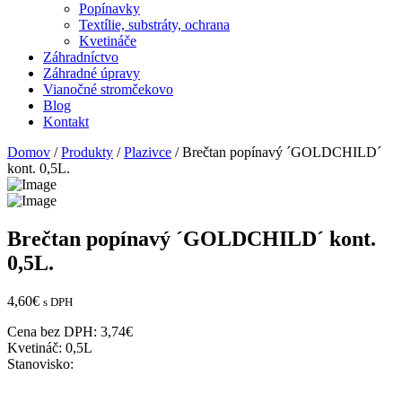
Popínavky
Textílie, substráty, ochrana
Kvetináče
Záhradníctvo
Záhradné úpravy
Vianočné stromčekovo
Blog
Kontakt
Domov
/
Produkty
/
Plazivce
/ Brečtan popínavý ´GOLDCHILD´
kont. 0,5L.
Brečtan popínavý ´GOLDCHILD´ kont.
0,5L.
4,60
€
s DPH
Cena bez DPH:
3,74
€
Kvetináč:
0,5L
Stanovisko: