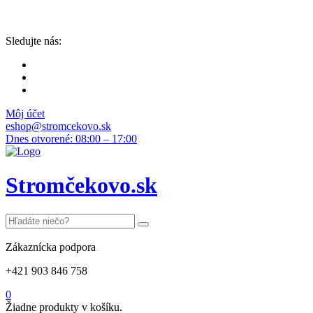
Sledujte nás:
Môj účet
eshop@stromcekovo.sk
Dnes otvorené: 08:00 – 17:00
Stromčekovo.sk
Zákaznícka podpora
+421 903 846 758
0
Žiadne produkty v košíku.