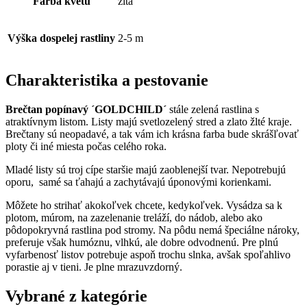
Farba kvetu
žltá
Výška dospelej rastliny
2-5 m
Charakteristika a pestovanie
Brečtan popínavý ´GOLDCHILD´
stále zelená rastlina s
atraktívnym listom. Listy majú svetlozelený stred a zlato žlté kraje.
Brečtany sú neopadavé, a tak vám ich krásna farba bude skrášľovať
ploty či iné miesta počas celého roka.
Mladé listy sú troj cípe staršie majú zaoblenejší tvar. Nepotrebujú
oporu, samé sa ťahajú a zachytávajú úponovými korienkami.
Môžete ho strihať akokoľvek chcete, kedykoľvek. Vysádza sa k
plotom, múrom, na zazelenanie treláží, do nádob, alebo ako
pôdopokryvná rastlina pod stromy. Na pôdu nemá špeciálne nároky,
preferuje však humóznu, vlhkú, ale dobre odvodnenú. Pre plnú
vyfarbenosť listov potrebuje aspoň trochu slnka, avšak spoľahlivo
porastie aj v tieni. Je plne mrazuvzdorný.
Vybrané z kategórie