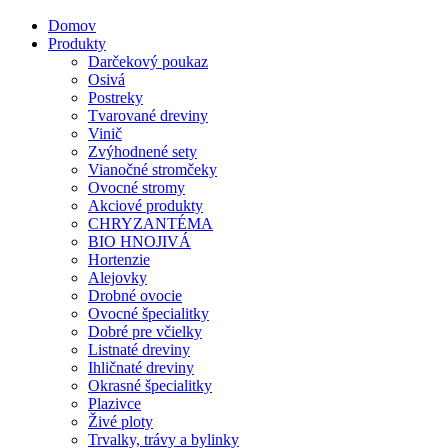
Domov
Produkty
Darčekový poukaz
Osivá
Postreky
Tvarované dreviny
Vinič
Zvýhodnené sety
Vianočné stromčeky
Ovocné stromy
Akciové produkty
CHRYZANTÉMA
BIO HNOJIVÁ
Hortenzie
Alejovky
Drobné ovocie
Ovocné špecialitky
Dobré pre včielky
Listnaté dreviny
Ihličnaté dreviny
Okrasné špecialitky
Plazivce
Živé ploty
Trvalky, trávy a bylinky