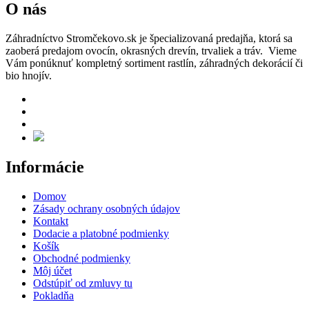
O nás
Záhradníctvo Stromčekovo.sk je špecializovaná predajňa, ktorá sa
zaoberá predajom ovocín, okrasných drevín, trvaliek a tráv. Vieme
Vám ponúknuť kompletný sortiment rastlín, záhradných dekorácií či
bio hnojív.
Informácie
Domov
Zásady ochrany osobných údajov
Kontakt
Dodacie a platobné podmienky
Košík
Obchodné podmienky
Môj účet
Odstúpiť od zmluvy tu
Pokladňa