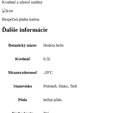
Kvalitné a zdravé rastliny
Bezpečná platba kartou
Ďalšie informácie
Botanický názov
Hedera helix
Kvetináč
0,5L
Mrazuvzdornosť
-29°C
Stanovisko
Polotieň, Slnko, Tieň
Pôda
bežná pôda