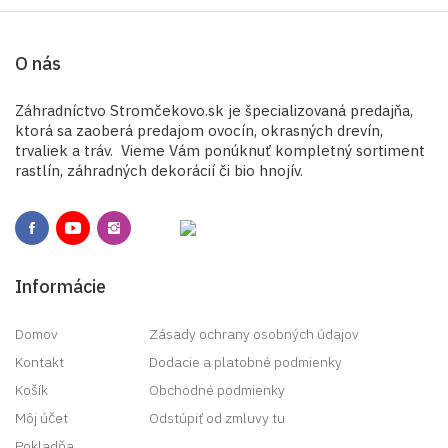
O nás
Záhradníctvo Stromčekovo.sk je špecializovaná predajňa,
ktorá sa zaoberá predajom ovocín, okrasných drevín,
trvaliek a tráv. Vieme Vám ponúknuť kompletný sortiment
rastlín, záhradných dekorácií či bio hnojív.
Informácie
Domov
Zásady ochrany osobných údajov
Kontakt
Dodacie a platobné podmienky
Košík
Obchodné podmienky
Môj účet
Odstúpiť od zmluvy tu
Pokladňa