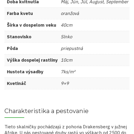
Doba kvitnutia
Máj, Jún, Júl, August, September
Farba kvetu
oranžová
Šírka v dospelom veku
40cm
Stanovisko
Slnko
Pôda
priepustná
Výška dospelej rastliny
10cm
Hustota výsadby
7ks/m²
Kvetináč
9×9
Charakteristika a pestovanie
Tieto skalničky pochádzajú z pohoria Drakensberg v južnej
Afrike. U nás pestované druhy rastú vo výškach od 2500 do