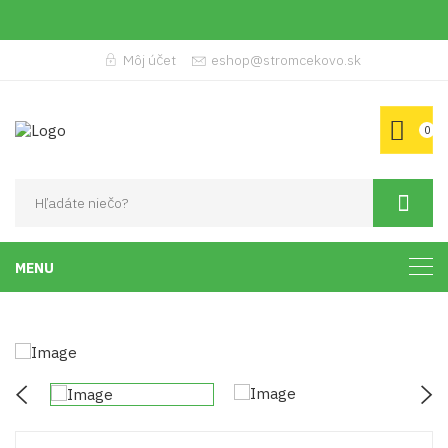
Môj účet
eshop@stromcekovo.sk
0
MENU