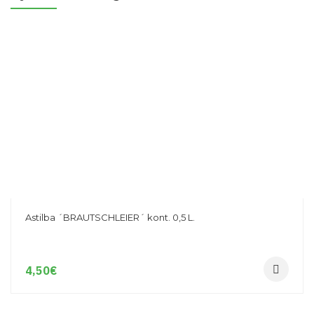
Astilba ´BRAUTSCHLEIER´ kont. 0,5 L.
4,50
€