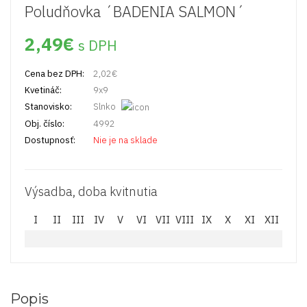
Poludňovka ´BADENIA SALMON´
2,49
€
s DPH
Cena bez DPH:
2,02
€
Kvetináč:
9x9
Stanovisko:
Slnko
Obj. číslo:
4992
Dostupnosť:
Nie je na sklade
Výsadba, doba kvitnutia
I
II
III
IV
V
VI
VII
VIII
IX
X
XI
XII
Popis