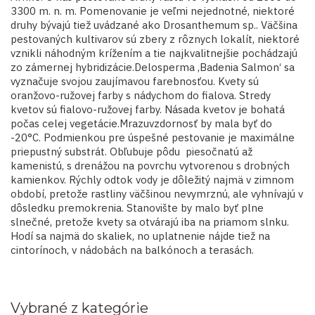
3300 m. n. m. Pomenovanie je veľmi nejednotné, niektoré
druhy bývajú tiež uvádzané ako Drosanthemum sp.. Väčšina
pestovaných kultivarov sú zbery z rôznych lokalít, niektoré
vznikli náhodným krížením a tie najkvalitnejšie pochádzajú
zo zámernej hybridizácie.Delosperma ‚Badenia Salmon‘ sa
vyznačuje svojou zaujímavou farebnosťou. Kvety sú
oranžovo-ružovej farby s nádychom do fialova. Stredy
kvetov sú fialovo-ružovej farby. Násada kvetov je bohatá
počas celej vegetácie.Mrazuvzdornosť by mala byť do
-20°C. Podmienkou pre úspešné pestovanie je maximálne
priepustný substrát. Obľubuje pôdu piesočnatú až
kamenistú, s drenážou na povrchu vytvorenou s drobných
kamienkov. Rýchly odtok vody je dôležitý najmä v zimnom
období, pretože rastliny väčšinou nevymrznú, ale vyhnívajú v
dôsledku premokrenia. Stanovište by malo byť plne
slnečné, pretože kvety sa otvárajú iba na priamom slnku.
Hodí sa najmä do skaliek, no uplatnenie nájde tiež na
cintorínoch, v nádobách na balkónoch a terasách.
Vybrané z kategórie