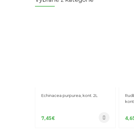
Echinacea purpurea, kont. 2L
Rudb
kont
7,45
€
4,6