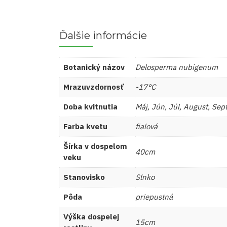
Ďalšie informácie
Botanický názov
Delosperma nubigenum
Mrazuvzdornosť
-17°C
Doba kvitnutia
Máj, Jún, Júl, August, Se
Farba kvetu
fialová
Šírka v dospelom
40cm
veku
Stanovisko
Slnko
Pôda
priepustná
Výška dospelej
15cm