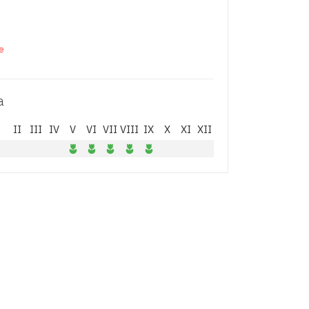
de
a
I
II
III
IV
V
VI
VII
VIII
IX
X
XI
XII