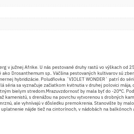
rg v južnej Afrike. U nás pestované druhy rastú vo výškach od 
é ako Drosanthemum sp.. Väčšina pestovaných kultivarov sú zbery
zámernej hybridizácie. Poludňovka ´VIOLET WONDER´ patrí do sér
á séria sa vyznačuje začiatkom kvitnutia v druhej polovici mája,
nantným bielym stredom.Mrazuvzdornosť by mala byť do -20°C. P
až kamenistú, s drenážou na povrchu vytvorenou s drobných kami
rznú, ale vyhnívajú v dôsledku premokrenia. Stanovište by malo 
 uplatnenie nájde tiež na cintorínoch, v nádobách na balkónoch 