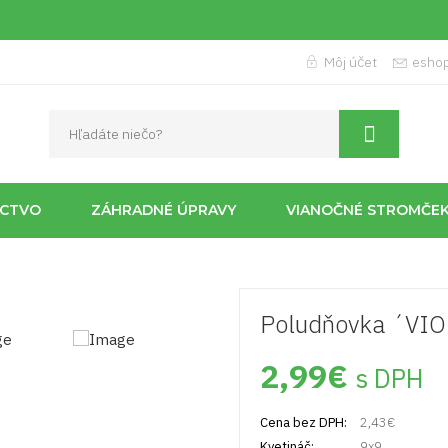
Môj účet
esho
ÍCTVO
ZÁHRADNÉ ÚPRAVY
VIANOČNÉ STROMČE
Poludňovka ´V
2,99
€
s DPH
Cena bez DPH:
2,43
€
Kvetináč:
9x9