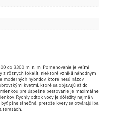
2500 do 3300 m. n. m. Pomenovanie je veľmi
 z rôznych lokalít, niektoré vznikli náhodným
ie moderných hybridov, ktoré nesú názov
 obrovskými kvetmi, ktoré sa objavujú až do
odmienkou pre úspešné pestovanie je maximálne
enkov. Rýchly odtok vody je dôležitý najmä v
byť plne slnečné, pretože kvety sa otvárajú iba
a terasách.