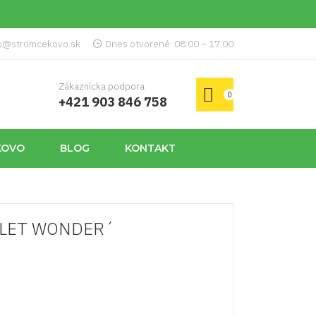
p@stromcekovo.sk
Dnes otvorené: 08:00 – 17:00
Zákaznícka podpora
0
+421 903 846 758
KOVO
BLOG
KONTAKT
IOLET WONDER´