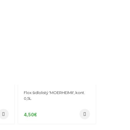
Flox šidlolistý 'MOERHEIMII', kont.
0,5L
4,50
€