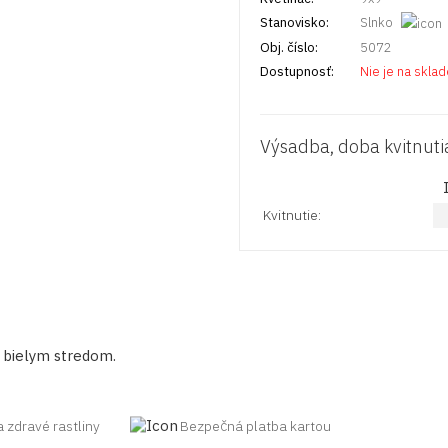
Stanovisko:
Slnko
Obj. číslo:
5072
Dostupnosť:
Nie je na skla
Výsadba, doba kvitnuti
Kvitnutie:
 bielym stredom.
a zdravé rastliny
Bezpečná platba kartou