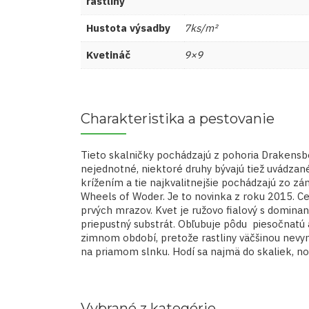
rastliny
Hustota výsadby
7ks/m²
Kvetináč
9×9
Charakteristika a pestovanie
Tieto skalničky pochádzajú z pohoria Drakensbe
nejednotné, niektoré druhy bývajú tiež uvádzan
krížením a tie najkvalitnejšie pochádzajú zo 
Wheels of Woder. Je to novinka z roku 2015. Cel
prvých mrazov. Kvet je ružovo fialový s domi
priepustný substrát. Obľubuje pôdu piesočnatú 
zimnom období, pretože rastliny väčšinou nevym
na priamom slnku. Hodí sa najmä do skaliek, no
Vybrané z kategórie