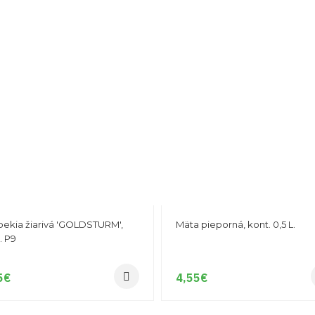
ekia žiarivá 'GOLDSTURM',
Mäta pieporná, kont. 0,5 L.
. P9
5
€
4,55
€