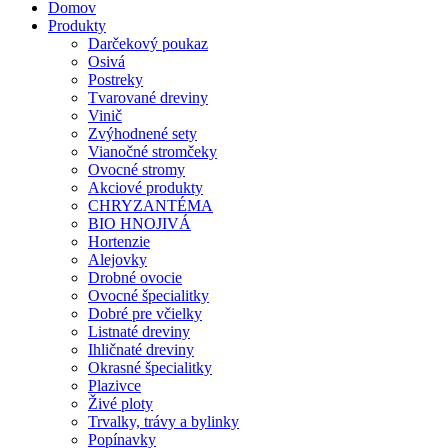
Domov
Produkty
Darčekový poukaz
Osivá
Postreky
Tvarované dreviny
Vinič
Zvýhodnené sety
Vianočné stromčeky
Ovocné stromy
Akciové produkty
CHRYZANTÉMA
BIO HNOJIVÁ
Hortenzie
Alejovky
Drobné ovocie
Ovocné špecialitky
Dobré pre včielky
Listnaté dreviny
Ihličnaté dreviny
Okrasné špecialitky
Plazivce
Živé ploty
Trvalky, trávy a bylinky
Popínavky