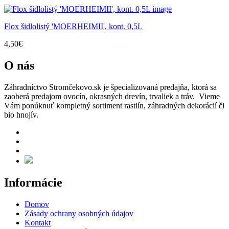
Flox šidlolistý 'MOERHEIMII', kont. 0,5L
4,50
€
O nás
Záhradníctvo Stromčekovo.sk je špecializovaná predajňa, ktorá sa
zaoberá predajom ovocín, okrasných drevín, trvaliek a tráv. Vieme
Vám ponúknuť kompletný sortiment rastlín, záhradných dekorácií či
bio hnojív.
Informácie
Domov
Zásady ochrany osobných údajov
Kontakt