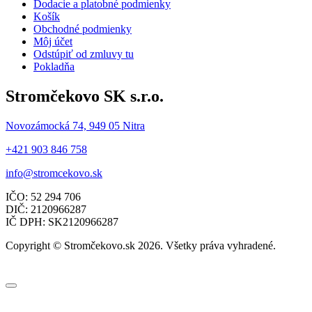
Dodacie a platobné podmienky
Košík
Obchodné podmienky
Môj účet
Odstúpiť od zmluvy tu
Pokladňa
Stromčekovo SK s.r.o.
Novozámocká 74, 949 05 Nitra
+421 903 846 758
info@stromcekovo.sk
IČO: 52 294 706
DIČ: 2120966287
IČ DPH: SK2120966287
Copyright © Stromčekovo.sk 2026. Všetky práva vyhradené.