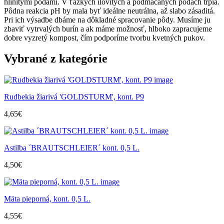
hlinitými pôdami. V ťažkých ílovitých a podmáčaných pôdach trpia.
Pôdna reakcia pH by mala byť ideálne neutrálna, až slabo zásaditá.
Pri ich výsadbe dbáme na dôkladné spracovanie pôdy. Musíme ju
zbaviť vytrvalých burín a ak máme možnosť, hlboko zapracujeme
dobre vyzretý kompost, čím podporíme tvorbu kvetných pukov.
Vybrané z kategórie
Rudbekia žiarivá 'GOLDSTURM', kont. P9
4,65
€
Astilba ´BRAUTSCHLEIER´ kont. 0,5 L.
4,50
€
Mäta pieporná, kont. 0,5 L.
4,55
€