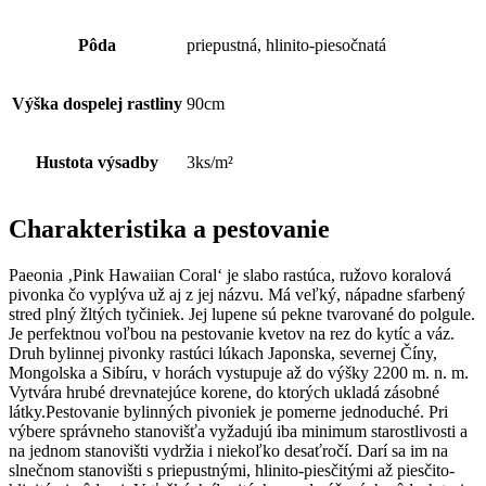
Pôda
priepustná, hlinito-piesočnatá
Výška dospelej rastliny
90cm
Hustota výsadby
3ks/m²
Charakteristika a pestovanie
Paeonia ‚Pink Hawaiian Coral‘ je slabo rastúca, ružovo koralová
pivonka čo vyplýva už aj z jej názvu. Má veľký, nápadne sfarbený
stred plný žltých tyčiniek. Jej lupene sú pekne tvarované do polgule.
Je perfektnou voľbou na pestovanie kvetov na rez do kytíc a váz.
Druh bylinnej pivonky rastúci lúkach Japonska, severnej Číny,
Mongolska a Sibíru, v horách vystupuje až do výšky 2200 m. n. m.
Vytvára hrubé drevnatejúce korene, do ktorých ukladá zásobné
látky.Pestovanie bylinných pivoniek je pomerne jednoduché. Pri
výbere správneho stanovišťa vyžadujú iba minimum starostlivosti a
na jednom stanovišti vydržia i niekoľko desaťročí. Darí sa im na
slnečnom stanovišti s priepustnými, hlinito-piesčitými až piesčito-