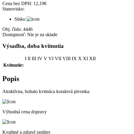
Cena bez DPH:
12,19
€
Stanovisko:
Slnko
Obj. číslo:
4446
Dostupnosť:
Nie je na sklade
Výsadba, doba kvitnutia
I
II
III
IV
V
VI
VII
VIII
IX
X
XI
XII
Kvitnutie:
Popis
Atraktívna, bohato kvitnúca koralová pivonka.
Výhodná cena dopravy
Kvalitné a zdravé rastliny