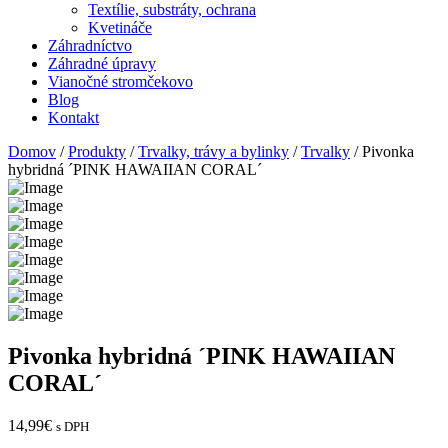
Textílie, substráty, ochrana
Kvetináče
Záhradníctvo
Záhradné úpravy
Vianočné stromčekovo
Blog
Kontakt
Domov
/
Produkty
/
Trvalky, trávy a bylinky
/
Trvalky
/ Pivonka
hybridná ´PINK HAWAIIAN CORAL´
Pivonka hybridná ´PINK HAWAIIAN
CORAL´
14,99
€
s DPH