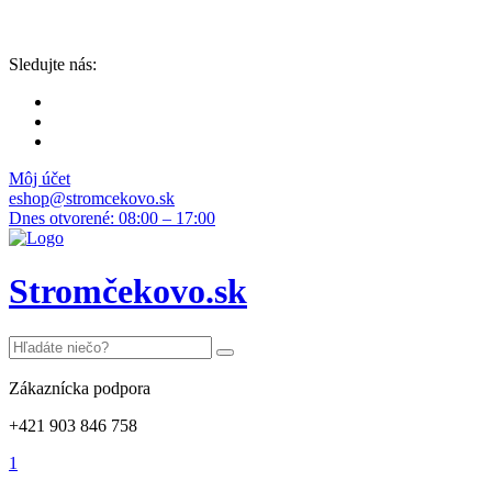
Sledujte nás:
Môj účet
eshop@stromcekovo.sk
Dnes otvorené: 08:00 – 17:00
Stromčekovo.sk
Zákaznícka podpora
+421 903 846 758
1