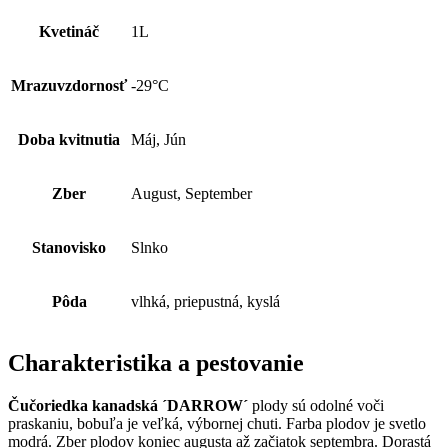
Kvetináč
1L
Mrazuvzdornosť
-29°C
Doba kvitnutia
Máj, Jún
Zber
August, September
Stanovisko
Slnko
Pôda
vlhká, priepustná, kyslá
Charakteristika a pestovanie
Čučoriedka kanadská ´DARROW´
plody sú odolné voči
praskaniu, bobuľa je veľká, výbornej chuti. Farba plodov je svetlo
modrá. Zber plodov koniec augusta až začiatok septembra. Dorastá