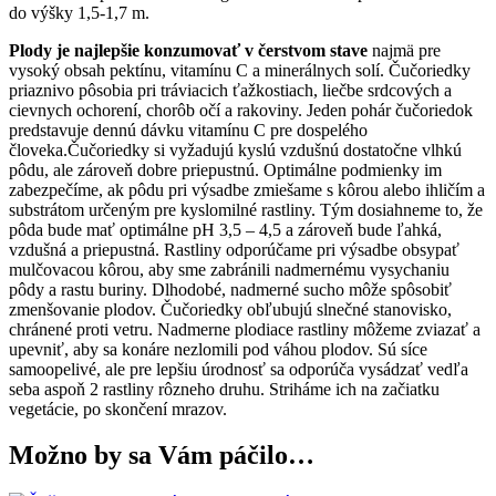
do výšky 1,5-1,7 m.
Plody je najlepšie konzumovať v čerstvom stave
najmä pre
vysoký obsah pektínu, vitamínu C a minerálnych solí. Čučoriedky
priaznivo pôsobia pri tráviacich ťažkostiach, liečbe srdcových a
cievnych ochorení, chorôb očí a rakoviny. Jeden pohár čučoriedok
predstavuje dennú dávku vitamínu C pre dospelého
človeka.Čučoriedky si vyžadujú kyslú vzdušnú dostatočne vlhkú
pôdu, ale zároveň dobre priepustnú. Optimálne podmienky im
zabezpečíme, ak pôdu pri výsadbe zmiešame s kôrou alebo ihličím a
substrátom určeným pre kyslomilné rastliny. Tým dosiahneme to, že
pôda bude mať optimálne pH 3,5 – 4,5 a zároveň bude ľahká,
vzdušná a priepustná. Rastliny odporúčame pri výsadbe obsypať
mulčovacou kôrou, aby sme zabránili nadmernému vysychaniu
pôdy a rastu buriny. Dlhodobé, nadmerné sucho môže spôsobiť
zmenšovanie plodov. Čučoriedky obľubujú slnečné stanovisko,
chránené proti vetru. Nadmerne plodiace rastliny môžeme zviazať a
upevniť, aby sa konáre nezlomili pod váhou plodov. Sú síce
samoopelivé, ale pre lepšiu úrodnosť sa odporúča vysádzať vedľa
seba aspoň 2 rastliny rôzneho druhu. Striháme ich na začiatku
vegetácie, po skončení mrazov.
Možno by sa Vám páčilo…