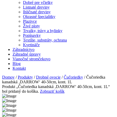
Dobré pre včielky
Listnaté dreviny
Ihličnaté dreviny
Okrasné špecialitky
Plazivce
Živé ploty
Trvalky, trávy a bylinky
Popínavky
Textílie, substráty, ochrana
Kvetináče
Záhradníctvo
Záhradné úpravy
Vianočné stromčekovo
Blog
Kontakt
Domov
/
Produkty
/
Drobné ovocie
/
Čučoriedky
/ Čučoriedka
kanadská ‚DARROW‘ 40-50cm, kont. 1L
Produkt „Čučoriedka kanadská ‚DARROW‘ 40-50cm, kont. 1L“
bol pridaný do košíka.
Zobraziť košík