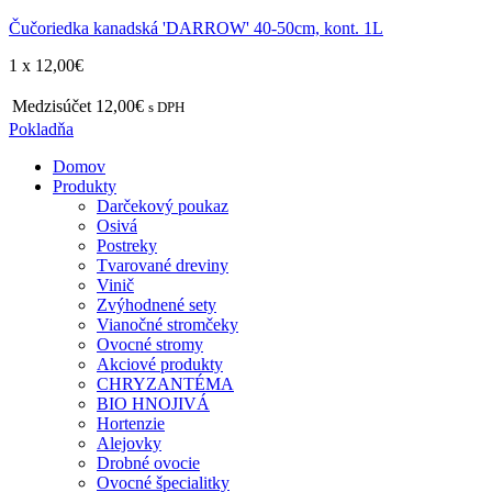
Čučoriedka kanadská 'DARROW' 40-50cm, kont. 1L
1 x
12,00
€
Medzisúčet
12,00€
s DPH
Pokladňa
Domov
Produkty
Darčekový poukaz
Osivá
Postreky
Tvarované dreviny
Vinič
Zvýhodnené sety
Vianočné stromčeky
Ovocné stromy
Akciové produkty
CHRYZANTÉMA
BIO HNOJIVÁ
Hortenzie
Alejovky
Drobné ovocie
Ovocné špecialitky