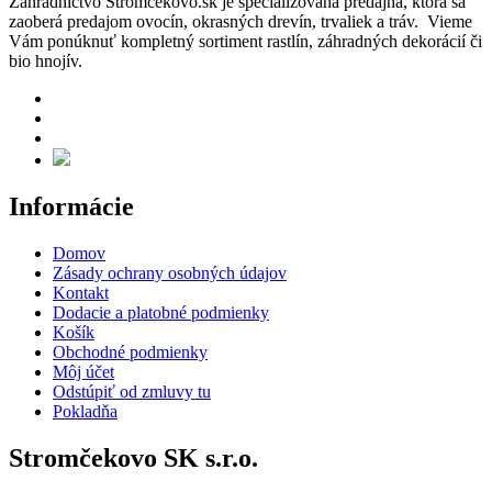
Záhradníctvo Stromčekovo.sk je špecializovaná predajňa, ktorá sa
zaoberá predajom ovocín, okrasných drevín, trvaliek a tráv. Vieme
Vám ponúknuť kompletný sortiment rastlín, záhradných dekorácií či
bio hnojív.
Informácie
Domov
Zásady ochrany osobných údajov
Kontakt
Dodacie a platobné podmienky
Košík
Obchodné podmienky
Môj účet
Odstúpiť od zmluvy tu
Pokladňa
Stromčekovo SK s.r.o.