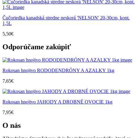
Čučoriedka kanadská stredne neskorá 'NELSON' 20-30cm, kont.
1,5L
5,50
€
Odporúčame zakúpiť
Rokosan hnojivo RODODENDRÓNY A AZALKY 1kg
7,65
€
Rokosan hnojivo JAHODY A DROBNÉ OVOCIE 1kg
7,95
€
O nás