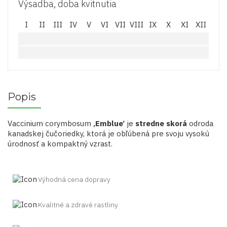
Výsadba, doba kvitnutia
cm,
kont.
I
II
III
IV
V
VI
VII
VIII
IX
X
XI
XII
3L
Popis
Vaccinium corymbosum
‚Emblue‘
je
stredne skorá
odroda
kanadskej čučoriedky, ktorá je obľúbená pre svoju vysokú
úrodnosť a kompaktný vzrast.
Výhodná cena dopravy
Kvalitné a zdravé rastliny