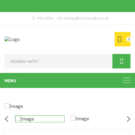
Môj účet
eshop@stromcekovo.sk
0
MENU