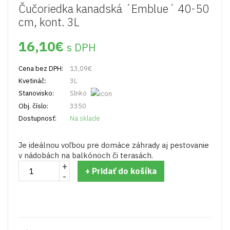
Čučoriedka kanadská ´Emblue´ 40-50
cm, kont. 3L
16,10
€
s DPH
Cena bez DPH:
13,09
€
Kvetináč:
3L
Stanovisko:
Slnko
Obj. číslo:
3350
Dostupnosť:
Na sklade
Je ideálnou voľbou pre domáce záhrady aj pestovanie
v nádobách na balkónoch či terasách.
+
množstvo
+ Pridať do košíka
-
Čučoriedka
kanadská
´Emblue
´
40-
50