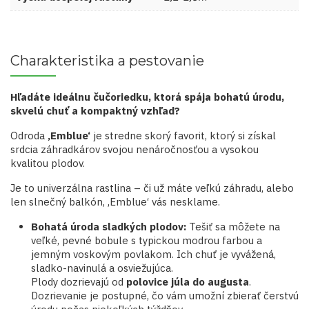
Charakteristika a pestovanie
Hľadáte ideálnu čučoriedku, ktorá spája bohatú úrodu,
skvelú chuť a kompaktný vzhľad?
Odroda
‚Emblue‘
je stredne skorý favorit, ktorý si získal
srdcia záhradkárov svojou nenáročnosťou a vysokou
kvalitou plodov.
Je to univerzálna rastlina – či už máte veľkú záhradu, alebo
len slnečný balkón, ‚Emblue‘ vás nesklame.
Bohatá úroda sladkých plodov:
Tešiť sa môžete na
veľké, pevné bobule s typickou modrou farbou a
jemným voskovým povlakom. Ich chuť je vyvážená,
sladko-navinulá a osviežujúca.
Plody dozrievajú od
polovice júla do augusta
.
Dozrievanie je postupné, čo vám umožní zbierať čerstvú