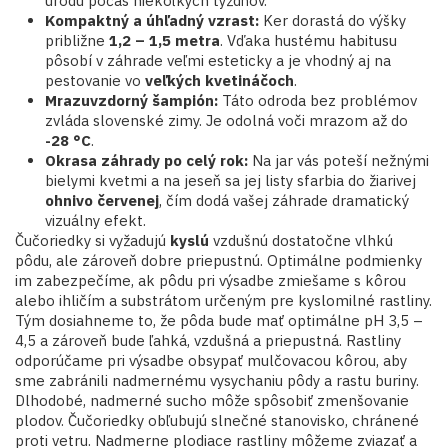
úrodu počas niekoľkých týždňov.
Kompaktný a úhľadný vzrast:
Ker dorastá do výšky
približne
1,2 – 1,5 metra
. Vďaka hustému habitusu
pôsobí v záhrade veľmi esteticky a je vhodný aj na
pestovanie vo
veľkých kvetináčoch
.
Mrazuvzdorný šampión:
Táto odroda bez problémov
zvláda slovenské zimy. Je odolná voči mrazom až do
-28 °C
.
Okrasa záhrady po celý rok:
Na jar vás poteší nežnými
bielymi kvetmi a na jeseň sa jej listy sfarbia do žiarivej
ohnivo červenej
, čím dodá vašej záhrade dramatický
vizuálny efekt.
Čučoriedky si vyžadujú
kyslú
vzdušnú dostatočne vlhkú
pôdu, ale zároveň dobre priepustnú. Optimálne podmienky
im zabezpečíme, ak pôdu pri výsadbe zmiešame s kôrou
alebo ihličím a substrátom určeným pre kyslomilné rastliny.
Tým dosiahneme to, že pôda bude mať optimálne pH 3,5 –
4,5 a zároveň bude ľahká, vzdušná a priepustná. Rastliny
odporúčame pri výsadbe obsypať mulčovacou kôrou, aby
sme zabránili nadmernému vysychaniu pôdy a rastu buriny.
Dlhodobé, nadmerné sucho môže spôsobiť zmenšovanie
plodov. Čučoriedky obľubujú slnečné stanovisko, chránené
proti vetru. Nadmerne plodiace rastliny môžeme zviazať a