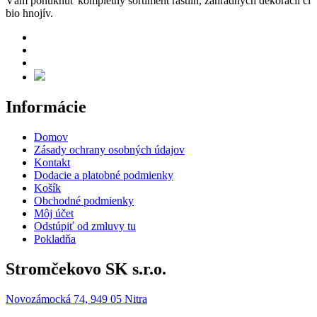
Vám ponúknuť kompletný sortiment rastlín, záhradných dekorácií či
bio hnojív.
Informácie
Domov
Zásady ochrany osobných údajov
Kontakt
Dodacie a platobné podmienky
Košík
Obchodné podmienky
Môj účet
Odstúpiť od zmluvy tu
Pokladňa
Stromčekovo SK s.r.o.
Novozámocká 74, 949 05 Nitra