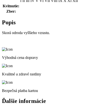
I
II
III
IV
V
VI
VII
VIII
IX
X
XI
XII
Kvitnutie:
Zber:
Popis
Skorá odroda vyššieho vzrastu.
Výhodná cena dopravy
Kvalitné a zdravé rastliny
Bezpečná platba kartou
Ďalšie informácie