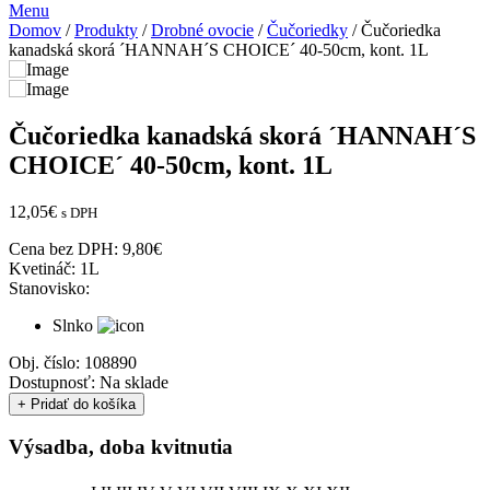
Menu
Domov
/
Produkty
/
Drobné ovocie
/
Čučoriedky
/ Čučoriedka
kanadská skorá ´HANNAH´S CHOICE´ 40-50cm, kont. 1L
Čučoriedka kanadská skorá ´HANNAH´S
CHOICE´ 40-50cm, kont. 1L
12,05
€
s DPH
Cena bez DPH:
9,80
€
Kvetináč:
1L
Stanovisko:
Slnko
Obj. číslo:
108890
Dostupnosť:
Na sklade
+ Pridať do košíka
Výsadba, doba kvitnutia