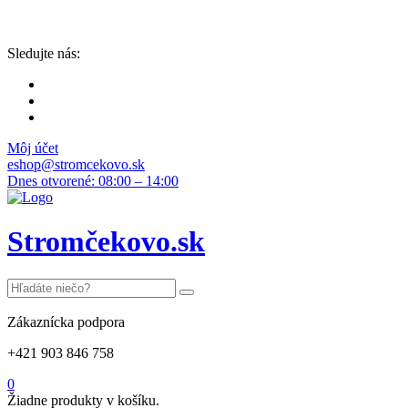
Sledujte nás:
Môj účet
eshop@stromcekovo.sk
Dnes otvorené: 08:00 – 14:00
Stromčekovo.sk
Zákaznícka podpora
+421 903 846 758
0
Žiadne produkty v košíku.