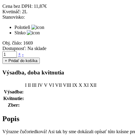
Cena bez DPH:
11,87
€
Kvetináč:
2L
Stanovisko:
Polotieň
Slnko
Obj. číslo:
1669
Dostupnosť:
Na sklade
množstvo
+
-
Čučoriedka
+ Pridať do košíka
kanadská
skorá
Výsadba, doba kvitnutia
'NORTHCOUNTRY'
30-
I
II
III
IV
V
VI
VII
VIII
IX
X
XI
XII
40cm,
kont.
Výsadba:
2L
Kvitnutie:
Zber:
Popis
Výrazne čučoriedková! Asi tak by sme dokázali opísať túto krásne 