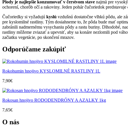
Plody je najlepšie konzumovať v čerstvom stave
najmä pre vysoký 
ochorení, chorôb očí a rakoviny. Jeden pohár čučoriedok predstavuj
Čučoriedky si vyžadujú
kyslú
vzdušnú dostatočne vlhkú pôdu, ale zá
pre kyslomilné rastliny. Tým dosiahneme to, že pôda bude mať optim
zabránili nadmernému vysychaniu pôdy a rastu buriny. Dlhodobé, na
rastliny môžeme zviazať a upevniť, aby sa konáre nezlomili pod váho
začiatku vegetácie, po skončení mrazov.
Odporúčame zakúpiť
Rokohumin hnojivo KYSLOMILNÉ RASTLINY 1L
7,90
€
Rokosan hnojivo RODODENDRÓNY A AZALKY 1kg
7,65
€
O nás