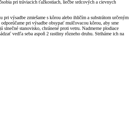
obia pri tráviacich ťažkostiach, liečbe srdcových a cievnych
u pri výsadbe zmiešame s kôrou alebo ihličím a substrátom určeným
iny odporúčame pri výsadbe obsypať mulčovacou kôrou, aby sme
 slnečné stanovisko, chránené proti vetru. Nadmerne plodiace
sádzať vedľa seba aspoň 2 rastliny rôzneho druhu. Striháme ich na