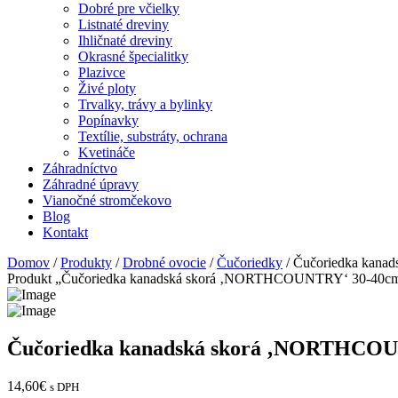
Dobré pre včielky
Listnaté dreviny
Ihličnaté dreviny
Okrasné špecialitky
Plazivce
Živé ploty
Trvalky, trávy a bylinky
Popínavky
Textílie, substráty, ochrana
Kvetináče
Záhradníctvo
Záhradné úpravy
Vianočné stromčekovo
Blog
Kontakt
Domov
/
Produkty
/
Drobné ovocie
/
Čučoriedky
/ Čučoriedka kana
Produkt „Čučoriedka kanadská skorá ‚NORTHCOUNTRY‘ 30-40cm, k
Čučoriedka kanadská skorá ‚NORTHCOUN
14,60
€
s DPH