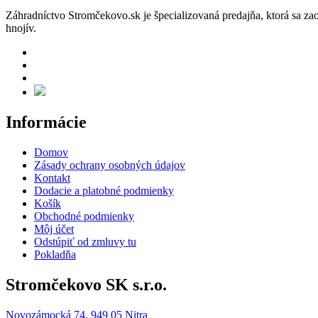
Záhradníctvo Stromčekovo.sk je špecializovaná predajňa, ktorá sa za
hnojív.
Informácie
Domov
Zásady ochrany osobných údajov
Kontakt
Dodacie a platobné podmienky
Košík
Obchodné podmienky
Môj účet
Odstúpiť od zmluvy tu
Pokladňa
Stromčekovo SK s.r.o.
Novozámocká 74, 949 05 Nitra