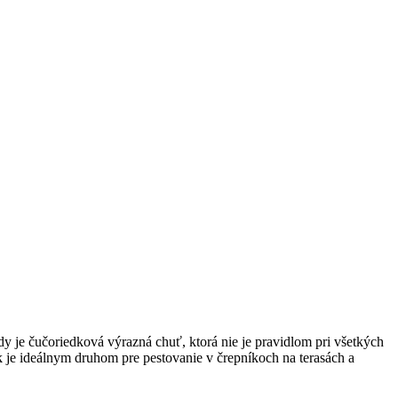
dy je čučoriedková výrazná chuť, ktorá nie je pravidlom pri všetkých
k je ideálnym druhom pre pestovanie v črepníkoch na terasách a