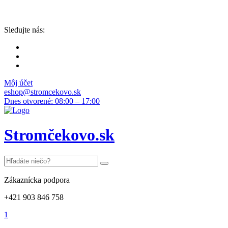
Sledujte nás:
Môj účet
eshop@stromcekovo.sk
Dnes otvorené: 08:00 – 17:00
Stromčekovo.sk
Zákaznícka podpora
+421 903 846 758
1