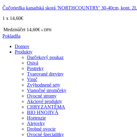
Čučoriedka kanadská skorá 'NORTHCOUNTRY' 30-40cm, kont. 2
1 x
14,60
€
Medzisúčet
14,60€
s DPH
Pokladňa
Domov
Produkty
Darčekový poukaz
Osivá
Postreky
Tvarované dreviny
Vinič
Zvýhodnené sety
Vianočné stromčeky
Ovocné stromy
Akciové produkty
CHRYZANTÉMA
BIO HNOJIVÁ
Hortenzie
Alejovky
Drobné ovocie
Ovocné špecialitky