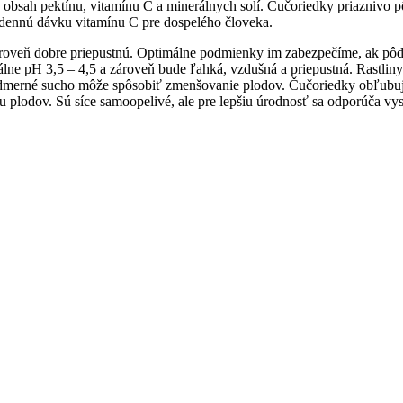
obsah pektínu, vitamínu C a minerálnych solí. Čučoriedky priaznivo pôs
e dennú dávku vitamínu C pre dospelého človeka.
roveň dobre priepustnú. Optimálne podmienky im zabezpečíme, ak pôd
álne pH 3,5 – 4,5 a zároveň bude ľahká, vzdušná a priepustná. Rastl
dmerné sucho môže spôsobiť zmenšovanie plodov. Čučoriedky obľubujú
u plodov. Sú síce samoopelivé, ale pre lepšiu úrodnosť sa odporúča vy