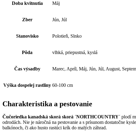
Doba kvitnutia
Máj
Zber
Jún, Júl
Stanovisko
Polotieň, Slnko
Pôda
vlhká, priepustná, kyslá
Čas výsadby
Marec, Apríl, Máj, Jún, Júl, August, Sept
Výška dospelej rastliny
60-100 cm
Charakteristika a pestovanie
Čučoriedka kanadská skorá skorá ´NORTHCOUNTRY´
plodí m
odrodách. Nie je náročná na pestovanie a s prísunom dostatočne kysle
balkónoch, či ako husto rastúci krík do malých záhrad.