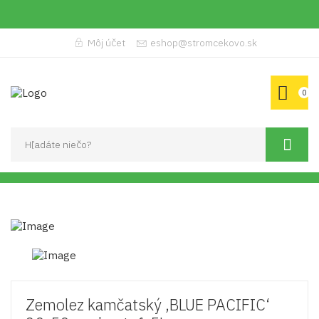
Môj účet
eshop@stromcekovo.sk
0
Zemolez kamčatský ‚BLUE PACIFIC‘