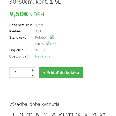
30-50cm, kont. 1,5L
9,50
€
s DPH
Cena bez DPH:
7,72
€
Kvetináč:
1,5L
Stanovisko:
Polotieň
Slnko
Obj. číslo:
16581
Dostupnosť:
Na sklade
+
množstvo
+ Pridať do košíka
-
Zemolez
kamčatský
'BLUE
PACIFIC'
30-
50cm,
Výsadba, doba kvitnutia
kont.
1,5L
I
II
III
IV
V
VI
VII
VIII
IX
X
XI
XII