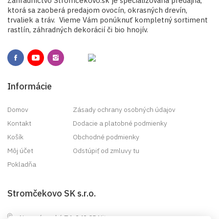
Záhradníctvo Stromčekovo.sk je špecializovaná predajňa,
ktorá sa zaoberá predajom ovocín, okrasných drevín,
trvaliek a tráv. Vieme Vám ponúknuť kompletný sortiment
rastlín, záhradných dekorácií či bio hnojív.
Informácie
Domov
Zásady ochrany osobných údajov
Kontakt
Dodacie a platobné podmienky
Košík
Obchodné podmienky
Môj účet
Odstúpiť od zmluvy tu
Pokladňa
Stromčekovo SK s.r.o.
Novozámocká 74, 949 05 Nitra