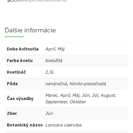
Bezpečná platba kartou
Ďalšie informácie
Doba kvitnutia
Apríl, Máj
Farba kvetu
bieložltá
Kvetináč
1,5L
Pôda
nenáročná, hlinito-piesočnatá
Marec, Apríl, Máj, Jún, Júl, August,
Čas výsadby
September, Október
Zber
Jún
Botanický názov
Lonicera caerulea