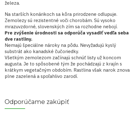
železa.
Na starších konárikoch sa kôra prirodzene odlupuje.
Zemolezy sú rezistentné voči chorobám. Sú vysoko
mrazuvzdorné, slovenských zím sa rozhodne nebojí.
Pre zvýšenie úrodnosti sa odporúča vysadiť vedľa seba
dve rastliny.
Nemajú špeciálne nároky na pôdu. Nevyžadujú kyslý
substrát ako kanadské čučoriedky.
Všetkým zemolezom začínajú schnúť listy už koncom
augusta. Je to spôsobené tým že pochádzajú z krajín s
krátkym vegetačným obdobím. Rastlina však narok znova
plne zazelená a spoľahlivo zarodí.
Odporúčame zakúpiť