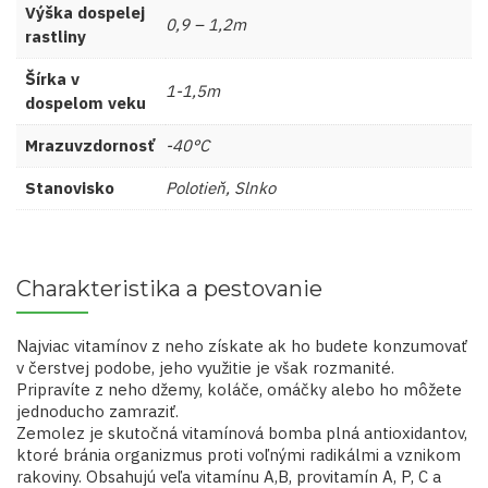
Výška dospelej
0,9 – 1,2m
rastliny
Šírka v
1-1,5m
dospelom veku
Mrazuvzdornosť
-40°C
Stanovisko
Polotieň, Slnko
Charakteristika a pestovanie
Najviac vitamínov z neho získate ak ho budete konzumovať
v čerstvej podobe, jeho využitie je však rozmanité.
Pripravíte z neho džemy, koláče, omáčky alebo ho môžete
jednoducho zamraziť.
Zemolez je skutočná vitamínová bomba plná antioxidantov,
ktoré bránia organizmus proti voľnými radikálmi a vznikom
rakoviny. Obsahujú veľa vitamínu A,B, provitamín A, P, C a