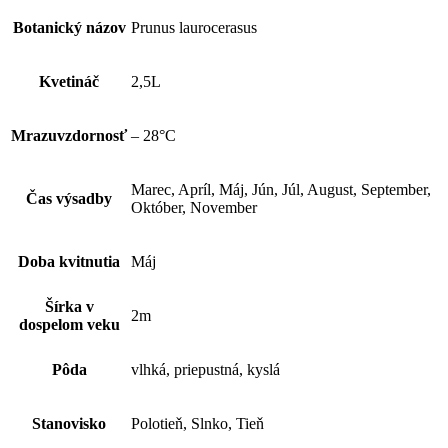
Botanický názov
Prunus laurocerasus
Kvetináč
2,5L
Mrazuvzdornosť
– 28°C
Marec, Apríl, Máj, Jún, Júl, August, September,
Čas výsadby
Október, November
Doba kvitnutia
Máj
Šírka v
2m
dospelom veku
Pôda
vlhká, priepustná, kyslá
Stanovisko
Polotieň, Slnko, Tieň