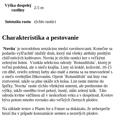
Výška dospelej
2-5 m
rastliny
Intenzita rastu
rýchlo rastúci
Charakteristika a pestovanie
´Novita´
je novodobou senzáciou medzi vavrínovcami. Konečne sa
podarilo vyšľachtiť otužilý druh, ktorý má všetky atribúty predtým
chúľostivých kultivarov. Novita je rýchlo rastúci ker s veľkými
zelenými listmi. Vznikla selekciou odrody ´Rotundifolia´, ktorej je
veľmi podobná, ale o niečo krajšia. Listy sú lesklé, kožovité, 10-15
cm dlhé, sviežo zelenej farby ako malé a menia sa na tmavozelené s
o niečo svetlejším žilkovaním. Oproti ´Rotundifolii´ má listy viac
roztvorené, takže sa plne ukáže ich krása. List rastie mierne do
špičky.´Novita´ rastie rýchlo všetkými smermi, ale prednostne do
výšky, takže onedlho tvorí pekný, hustý, stálo zelený krík. Táto
odroda kvitne väčšinou až v neskoršom veku a v dospelosti. Kvetov
býva potom mnoho rovnako ako veľkých čiernych plodov.
Na základe testov z Plants for a Future sa dokázalo, že nebezpečie
hrozí iba v prípade konzumácie semien a nezrelých plodov.