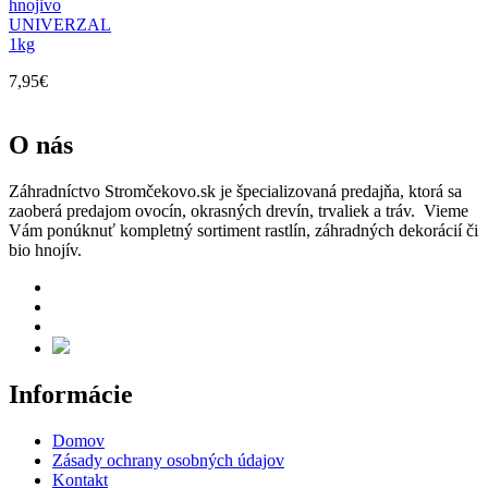
hnojivo
UNIVERZAL
1kg
7,95
€
O nás
Záhradníctvo Stromčekovo.sk je špecializovaná predajňa, ktorá sa
zaoberá predajom ovocín, okrasných drevín, trvaliek a tráv. Vieme
Vám ponúknuť kompletný sortiment rastlín, záhradných dekorácií či
bio hnojív.
Informácie
Domov
Zásady ochrany osobných údajov
Kontakt