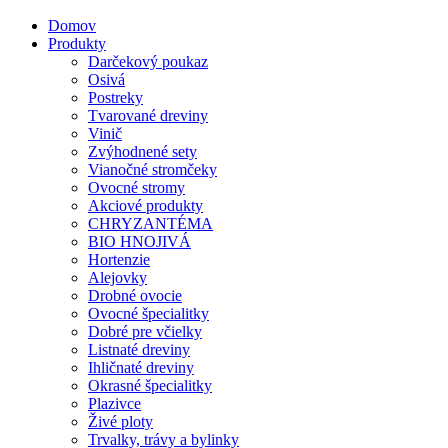
Domov
Produkty
Darčekový poukaz
Osivá
Postreky
Tvarované dreviny
Vinič
Zvýhodnené sety
Vianočné stromčeky
Ovocné stromy
Akciové produkty
CHRYZANTÉMA
BIO HNOJIVÁ
Hortenzie
Alejovky
Drobné ovocie
Ovocné špecialitky
Dobré pre včielky
Listnaté dreviny
Ihličnaté dreviny
Okrasné špecialitky
Plazivce
Živé ploty
Trvalky, trávy a bylinky