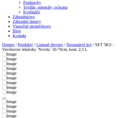
Popínavky
Textílie, substráty, ochrana
Kvetináče
Záhradníctvo
Záhradné úpravy
Vianočné stromčekovo
Blog
Kontakt
Domov
/
Produkty
/
Listnaté dreviny
/
Neopadavé kry
/ SET 5KS –
Vavrínovec lekársky ´Novita´ 50-70cm, kont. 2,5 L