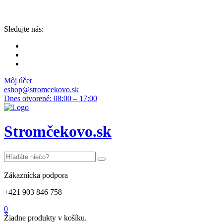
Sledujte nás:
Môj účet
eshop@stromcekovo.sk
Dnes otvorené: 08:00 – 17:00
Stromčekovo.sk
Zákaznícka podpora
+421 903 846 758
0
Žiadne produkty v košíku.