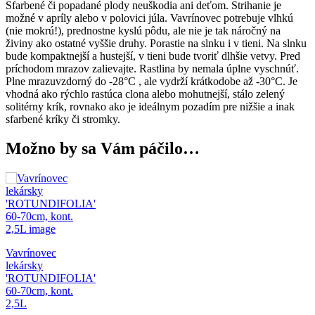
Sfarbené či popadané plody neuškodia ani deťom. Strihanie je
možné v apríly alebo v polovici júla. Vavrínovec potrebuje vlhkú
(nie mokrú!), prednostne kyslú pôdu, ale nie je tak náročný na
živiny ako ostatné vyššie druhy. Porastie na slnku i v tieni. Na slnku
bude kompaktnejší a hustejší, v tieni bude tvoriť dlhšie vetvy. Pred
príchodom mrazov zalievajte. Rastlina by nemala úplne vyschnúť.
Plne mrazuvzdorný do -28°C , ale vydrží krátkodobe až -30°C. Je
vhodná ako rýchlo rastúca clona alebo mohutnejší, stálo zelený
solitérny krík, rovnako ako je ideálnym pozadím pre nižšie a inak
sfarbené kríky či stromky.
Možno by sa Vám páčilo…
Vavrínovec
lekársky
'ROTUNDIFOLIA'
60-70cm, kont.
2,5L