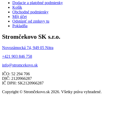
Dodacie a platobné podmienky
Košík
Obchodné podmienky
Môj účet
Odstúpiť od zmluvy tu
Pokladňa
Stromčekovo SK s.r.o.
Novozámocká 74, 949 05 Nitra
+421 903 846 758
info@stromcekovo.sk
IČO: 52 294 706
DIČ: 2120966287
IČ DPH: SK2120966287
Copyright © Stromčekovo.sk 2026. Všetky práva vyhradené.