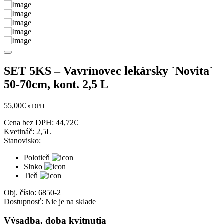
SET 5KS – Vavrínovec lekársky ´Novita´
50-70cm, kont. 2,5 L
55,00
€
s DPH
Cena bez DPH:
44,72
€
Kvetináč:
2,5L
Stanovisko:
Polotieň
Slnko
Tieň
Obj. číslo:
6850-2
Dostupnosť:
Nie je na sklade
Výsadba, doba kvitnutia