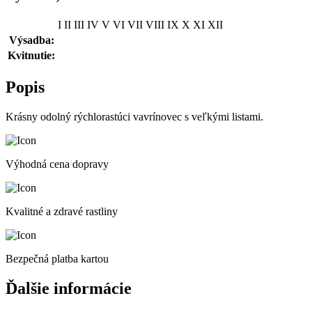
I
II
III
IV
V
VI
VII
VIII
IX
X
XI
XII
Výsadba:
Kvitnutie:
Popis
Krásny odolný rýchlorastúci vavrínovec s veľkými listami.
Výhodná cena dopravy
Kvalitné a zdravé rastliny
Bezpečná platba kartou
Ďalšie informácie