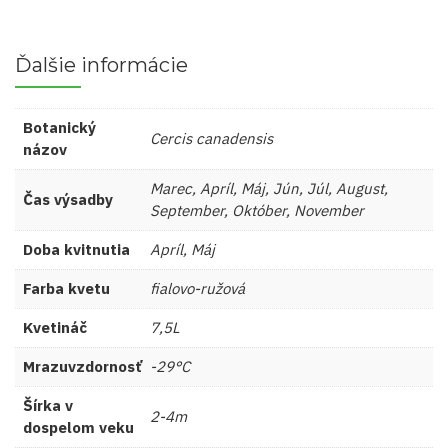
Ďalšie informácie
Botanický
Cercis canadensis
názov
Marec, Apríl, Máj, Jún, Júl, August,
Čas výsadby
September, Október, November
Doba kvitnutia
Apríl, Máj
Farba kvetu
fialovo-ružová
Kvetináč
7,5L
Mrazuvzdornosť
-29°C
Šírka v
2-4m
dospelom veku