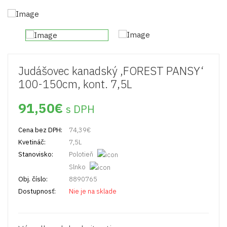
Judášovec kanadský ‚FOREST PANSY‘
100-150cm, kont. 7,5L
91,50
€
s DPH
Cena bez DPH:
74,39
€
Kvetináč:
7,5L
Stanovisko:
Polotieň
Slnko
Obj. číslo:
8890765
Dostupnosť:
Nie je na sklade