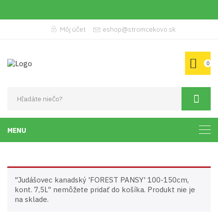
Môj účet
eshop@stromcekovo.sk
0
MENU
"Judášovec kanadský 'FOREST PANSY' 100-150cm,
kont. 7,5L" nemôžete pridať do košíka. Produkt nie je
na sklade.