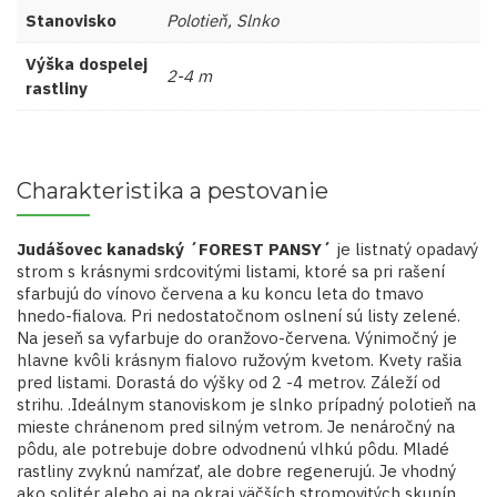
Stanovisko
Polotieň, Slnko
Výška dospelej
2-4 m
rastliny
Charakteristika a pestovanie
Judášovec kanadský ´FOREST PANSY´
je listnatý opadavý
strom s krásnymi srdcovitými listami, ktoré sa pri rašení
sfarbujú do vínovo červena a ku koncu leta do tmavo
hnedo-fialova. Pri nedostatočnom oslnení sú listy zelené.
Na jeseň sa vyfarbuje do oranžovo-červena. Výnimočný je
hlavne kvôli krásnym fialovo ružovým kvetom. Kvety rašia
pred listami. Dorastá do výšky od 2 -4 metrov. Záleží od
strihu. .Ideálnym stanoviskom je slnko prípadný polotieň na
mieste chránenom pred silným vetrom. Je nenáročný na
pôdu, ale potrebuje dobre odvodnenú vlhkú pôdu. Mladé
rastliny zvyknú namŕzať, ale dobre regenerujú. Je vhodný
ako solitér alebo aj na okraj väčších stromovitých skupín.