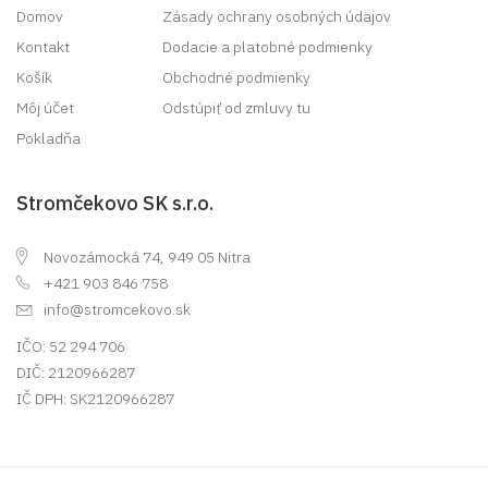
Domov
Zásady ochrany osobných údajov
Kontakt
Dodacie a platobné podmienky
Košík
Obchodné podmienky
Môj účet
Odstúpiť od zmluvy tu
Pokladňa
Stromčekovo SK s.r.o.
Novozámocká 74, 949 05 Nitra
+421 903 846 758
info@stromcekovo.sk
IČO: 52 294 706
DIČ: 2120966287
IČ DPH: SK2120966287