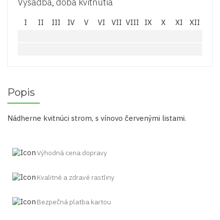
Výsadba, doba kvitnutia
I
II
III
IV
V
VI
VII
VIII
IX
X
XI
XII
Popis
Nádherne kvitnúci strom, s vínovo červenými listami.
Výhodná cena dopravy
Kvalitné a zdravé rastliny
Bezpečná platba kartou