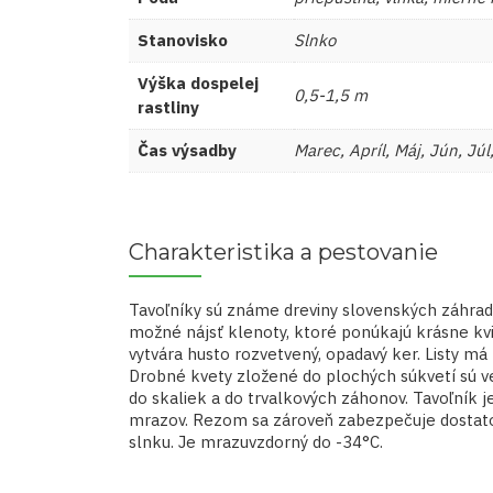
Stanovisko
Slnko
Výška dospelej
0,5-1,5 m
rastliny
Čas výsadby
Marec, Apríl, Máj, Jún, J
Charakteristika a pestovanie
Tavoľníky sú známe dreviny slovenských záhrad a
možné nájsť klenoty, ktoré ponúkajú krásne kvi
vytvára husto rozvetvený, opadavý ker. Listy má
Drobné kvety zložené do plochých súkvetí sú ve
do skaliek a do trvalkových záhonov. Tavoľník j
mrazov. Rezom sa zároveň zabezpečuje dostatočn
slnku. Je mrazuvzdorný do -34°C.