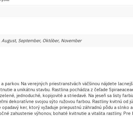
úl, August, September, Október, November
 parkov. Na verejných priestranstvách väčšinou nájdete lacnejšie
tnutie a unikátnu stavbu. Rastlina pochádza z čeľade Spiraeacea
 zelené, jednoduché, kopijovité a striedavé. Na jeseň sa listy f
ľmi dekoratívne svojou sýto ružovou farbou. Rastliny kvitnú od j
e opadavý ker, ktorý vyžaduje priepustnú záhradnú pôdu a slnko 
é zahustenie výhonov, bohaté kvitnutie a vitalita rastliny. Pr