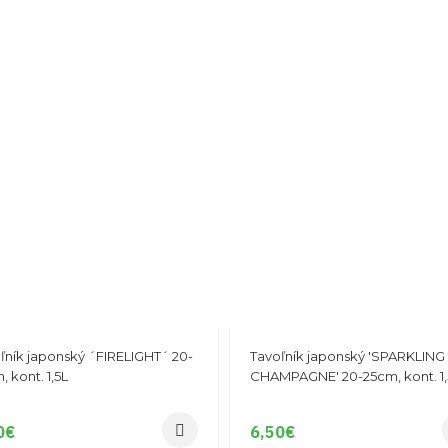
ľník japonský ´FIRELIGHT´ 20-
Tavoľník japonský 'SPARKLING
, kont. 1,5L
CHAMPAGNE' 20-25cm, kont. 1,
0
€
6,50
€