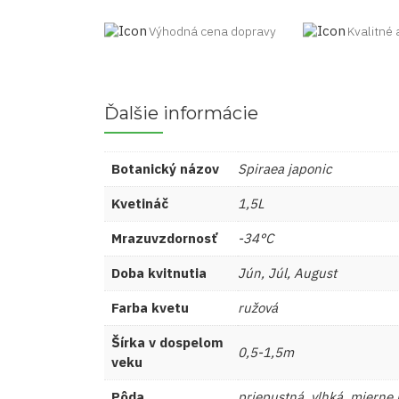
Výhodná cena dopravy
Kvalitné 
Ďalšie informácie
Botanický názov
Spiraea japonic
Kvetináč
1,5L
Mrazuvzdornosť
-34°C
Doba kvitnutia
Jún, Júl, August
Farba kvetu
ružová
Šírka v dospelom
0,5-1,5m
veku
Pôda
priepustná, vlhká, mierne 