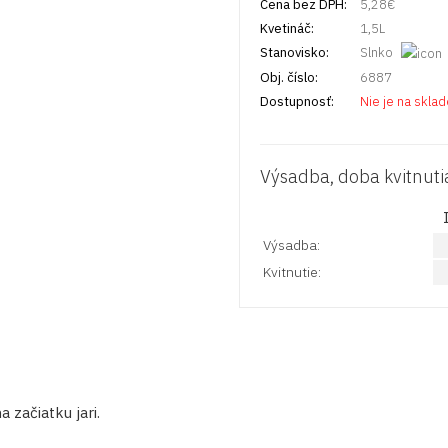
Cena bez DPH:
5,28
€
Kvetináč:
1,5L
Stanovisko:
Slnko
Obj. číslo:
6887
Dostupnosť:
Nie je na skla
Výsadba, doba kvitnuti
Výsadba:
Kvitnutie:
 začiatku jari.