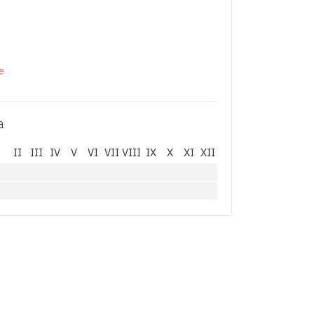
de
a
I
II
III
IV
V
VI
VII
VIII
IX
X
XI
XII