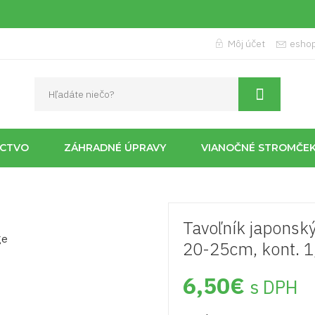
Môj účet
esho
ÍCTVO
ZÁHRADNÉ ÚPRAVY
VIANOČNÉ STROMČE
Tavoľník japon
20-25cm, kont. 1
6,50
€
s DPH