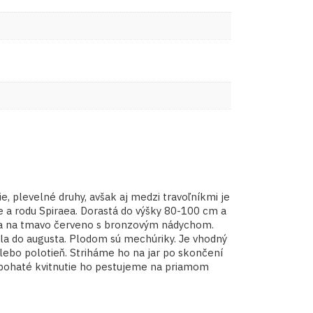
, plevelné druhy, avšak aj medzi travoľníkmi je
e a rodu Spiraea. Dorastá do výšky 80-100 cm a
arbia na tmavo červeno s bronzovým nádychom.
úla do augusta. Plodom sú mechúriky. Je vhodný
alebo polotieň. Striháme ho na jar po skončení
e bohaté kvitnutie ho pestujeme na priamom