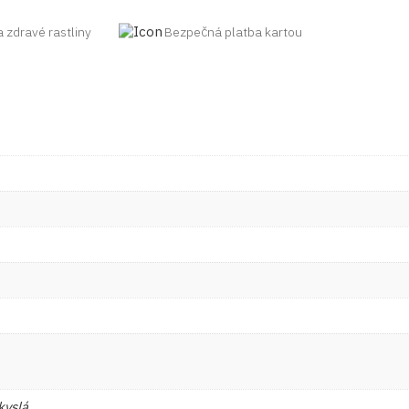
a zdravé rastliny
Bezpečná platba kartou
kyslá