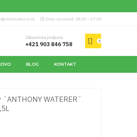
p@stromcekovo.sk
Dnes otvorené: 08:00 – 17:00
Zákaznícka podpora
0
+421 903 846 758
KOVO
BLOG
KONTAKT
ský ´ANTHONY WATERER´
,5L