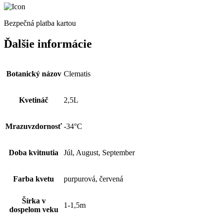
Bezpečná platba kartou
Ďalšie informácie
Botanický názov
Clematis
Kvetináč
2,5L
Mrazuvzdornosť
-34°C
Doba kvitnutia
Júl, August, September
Farba kvetu
purpurová, červená
Šírka v
1-1,5m
dospelom veku