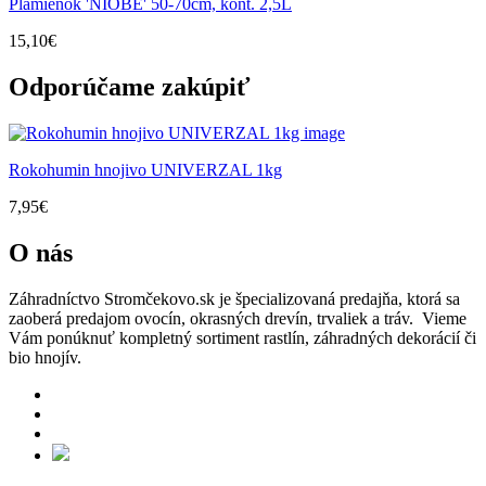
Plamienok 'NIOBE' 50-70cm, kont. 2,5L
15,10
€
Odporúčame zakúpiť
Rokohumin hnojivo UNIVERZAL 1kg
7,95
€
O nás
Záhradníctvo Stromčekovo.sk je špecializovaná predajňa, ktorá sa
zaoberá predajom ovocín, okrasných drevín, trvaliek a tráv. Vieme
Vám ponúknuť kompletný sortiment rastlín, záhradných dekorácií či
bio hnojív.