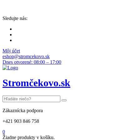
Sledujte nás:
Môj účet
eshop@stromcekovo.sk
Dnes otvorené: 08:00 – 17:00
Stromčekovo.sk
Zákaznícka podpora
+421 903 846 758
0
Žiadne produkty v košíku.