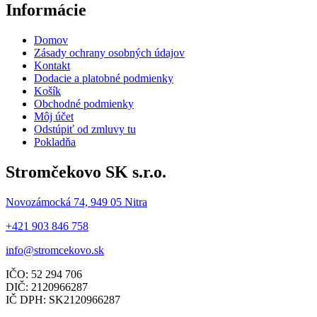
Informácie
Domov
Zásady ochrany osobných údajov
Kontakt
Dodacie a platobné podmienky
Košík
Obchodné podmienky
Môj účet
Odstúpiť od zmluvy tu
Pokladňa
Stromčekovo SK s.r.o.
Novozámocká 74, 949 05 Nitra
+421 903 846 758
info@stromcekovo.sk
IČO: 52 294 706
DIČ: 2120966287
IČ DPH: SK2120966287