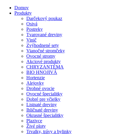
Domov
Produkty
Darčekový poukaz
Osivá
Postreky
Tvarované dreviny
Vinič
Zvýhodnené sety
Vianočné stromčeky
Ovocné stromy
Akciové produkty
CHRYZANTÉMA
BIO HNOJIVÁ
Hortenzie
Alejovky
Drobné ovocie
Ovocné špecialitky
Dobré pre včielky
Listnaté dreviny
Ihličnaté dreviny
Okrasné špecialitky
Plazivce
Živé ploty
Trvalky, trávy a bylinky