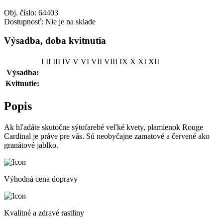
Obj. číslo:
64403
Dostupnosť:
Nie je na sklade
Výsadba, doba kvitnutia
I
II
III
IV
V
VI
VII
VIII
IX
X
XI
XII
Výsadba:
Kvitnutie:
Popis
Ak hľadáte skutočne sýtofarebé veľké kvety, plamienok Rouge
Cardinal je práve pre vás. Sú neobyčajne zamatové a červené ako
granátové jablko.
Výhodná cena dopravy
Kvalitné a zdravé rastliny