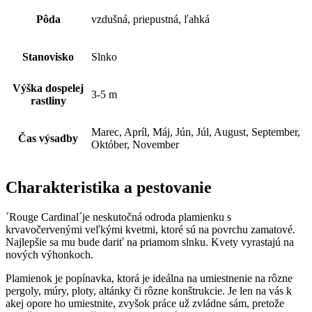
Pôda
vzdušná, priepustná, ľahká
Stanovisko
Slnko
Výška dospelej
3-5 m
rastliny
Marec, Apríl, Máj, Jún, Júl, August, September,
Čas výsadby
Október, November
Charakteristika a pestovanie
´Rouge Cardinal´je neskutočná odroda plamienku s
krvavočervenými veľkými kvetmi, ktoré sú na povrchu zamatové.
Najlepšie sa mu bude dariť na priamom slnku. Kvety vyrastajú na
nových výhonkoch.
Plamienok je popínavka, ktorá je ideálna na umiestnenie na rôzne
pergoly, múry, ploty, altánky či rôzne konštrukcie. Je len na vás k
akej opore ho umiestnite, zvyšok práce už zvládne sám, pretože