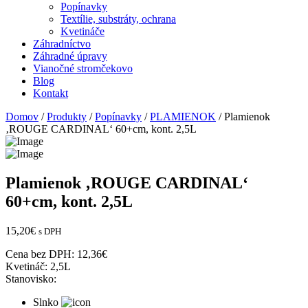
Popínavky
Textílie, substráty, ochrana
Kvetináče
Záhradníctvo
Záhradné úpravy
Vianočné stromčekovo
Blog
Kontakt
Domov
/
Produkty
/
Popínavky
/
PLAMIENOK
/ Plamienok
‚ROUGE CARDINAL‘ 60+cm, kont. 2,5L
Plamienok ‚ROUGE CARDINAL‘
60+cm, kont. 2,5L
15,20
€
s DPH
Cena bez DPH:
12,36
€
Kvetináč:
2,5L
Stanovisko:
Slnko