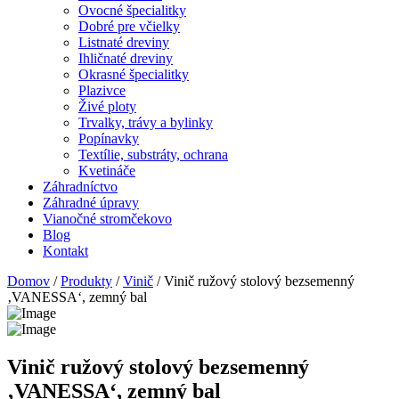
Ovocné špecialitky
Dobré pre včielky
Listnaté dreviny
Ihličnaté dreviny
Okrasné špecialitky
Plazivce
Živé ploty
Trvalky, trávy a bylinky
Popínavky
Textílie, substráty, ochrana
Kvetináče
Záhradníctvo
Záhradné úpravy
Vianočné stromčekovo
Blog
Kontakt
Domov
/
Produkty
/
Vinič
/ Vinič ružový stolový bezsemenný
‚VANESSA‘, zemný bal
Vinič ružový stolový bezsemenný
‚VANESSA‘, zemný bal