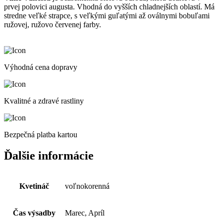
prvej polovici augusta. Vhodná do vyšších chladnejších oblastí. Má
stredne veľké strapce, s veľkými guľatými až oválnymi bobuľami
ružovej, ružovo červenej farby.
Výhodná cena dopravy
Kvalitné a zdravé rastliny
Bezpečná platba kartou
Ďalšie informácie
Kvetináč
voľnokorenná
Čas výsadby
Marec, Apríl