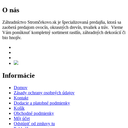
O nás
Záhradníctvo Stromčekovo.sk je špecializovaná predajňa, ktorá sa
zaoberá predajom ovocín, okrasných drevín, trvaliek a tráv. Vieme
Vám ponúknuť kompletný sortiment rastlín, záhradných dekorácií či
bio hnojív.
Informácie
Domov
Zásady ochrany osobných údajov
Kontakt
Dodacie a platobné podmienky
Košík
Obchodné podmienky
Môj účet
Odstúpiť od zmluvy tu