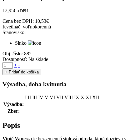
12,95
€
s DPH
Cena bez DPH:
10,53
€
Kvetináč:
voľnokorenná
Stanovisko:
Slnko
Obj. číslo:
882
Dostupnosť:
Na sklade
množstvo
+
-
Vinič
+ Pridať do košíka
ružový
stolový
Výsadba, doba kvitnutia
bezsemenný
'VANESSA',
I
II
III
IV
V
VI
VII
VIII
IX
X
XI
XII
zemný
bal
Výsadba:
Zber:
Popis
Vinič Vanessa
je bezsemenná stolová odroda, ktorá dozrieva v