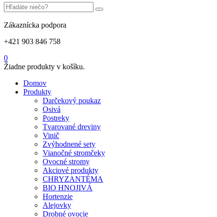
Zákaznícka podpora
+421 903 846 758
0
Žiadne produkty v košíku.
Domov
Produkty
Darčekový poukaz
Osivá
Postreky
Tvarované dreviny
Vinič
Zvýhodnené sety
Vianočné stromčeky
Ovocné stromy
Akciové produkty
CHRYZANTÉMA
BIO HNOJIVÁ
Hortenzie
Alejovky
Drobné ovocie