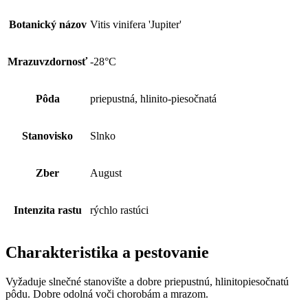
Botanický názov
Vitis vinifera 'Jupiter'
Mrazuvzdornosť
-28°C
Pôda
priepustná, hlinito-piesočnatá
Stanovisko
Slnko
Zber
August
Intenzita rastu
rýchlo rastúci
Charakteristika a pestovanie
Vyžaduje slnečné stanovište a dobre priepustnú, hlinitopiesočnatú
pôdu. Dobre odolná voči chorobám a mrazom.