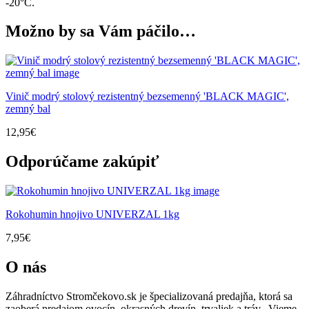
-20°C.
Možno by sa Vám páčilo…
Vinič modrý stolový rezistentný bezsemenný 'BLACK MAGIC',
zemný bal
12,95
€
Odporúčame zakúpiť
Rokohumin hnojivo UNIVERZAL 1kg
7,95
€
O nás
Záhradníctvo Stromčekovo.sk je špecializovaná predajňa, ktorá sa
zaoberá predajom ovocín, okrasných drevín, trvaliek a tráv. Vieme