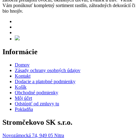
Vám ponúknuť kompletný sortiment rastlín, záhradných dekorácií či
bio hnojív.
Informácie
Domov
Zásady ochrany osobných údajov
Kontakt
Dodacie a platobné podmienky
Košík
Obchodné podmienky
Môj účet
Odstúpiť od zmluvy tu
Pokladňa
Stromčekovo SK s.r.o.
Novozámocká 74, 949 05 Nitra