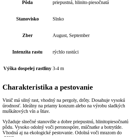
Pôda
priepustná, hlinito-piesočnatá
Stanovisko
Slnko
Zber
August, September
Intenzita rastu
rýchlo rastúci
Výška dospelej rastliny
3-4 m
Charakteristika a pestovanie
Vinič má silný rast, vhodný na pergoly, drôty. Dosahuje vysokú
úrodnosť. Ideálny na priamy konzum alebo na výrobu sladkých
muškátových vín a štiav.
Vyžaduje slnečné stanovište a dobre priepustnú, hlinitopiesočnatú
pôdu. Vysoko odolný voči peronospóre, múčnatke a botrytíde.
Vhodná aj na ekologické pestovanie. Odolná voči mrazom do