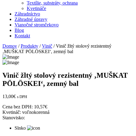
Textílie, substráty, ochrana
Kvetináče
Záhradníctvo
Záhradné úpravy
Vianočné stromčekovo
Blog
Kontakt
Domov
/
Produkty
/
Vinič
/ Vinič žltý stolový rezistentný
‚MUŠKAT PÖLÖSKEI‘, zemný bal
Vinič žltý stolový rezistentný ‚MUŠKAT
PÖLÖSKEI‘, zemný bal
13,00
€
s DPH
Cena bez DPH:
10,57
€
Kvetináč:
voľnokorenná
Stanovisko:
Slnko