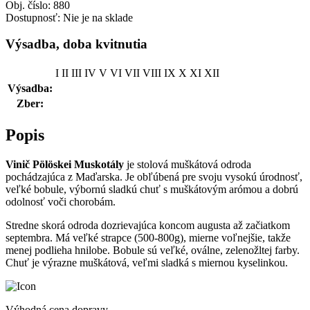
Obj. číslo:
880
Dostupnosť:
Nie je na sklade
Výsadba, doba kvitnutia
I
II
III
IV
V
VI
VII
VIII
IX
X
XI
XII
Výsadba:
Zber:
Popis
Vinič Pölöskei Muskotály
je stolová muškátová odroda
pochádzajúca z Maďarska. Je obľúbená pre svoju vysokú úrodnosť,
veľké bobule, výbornú sladkú chuť s muškátovým arómou a dobrú
odolnosť voči chorobám.
Stredne skorá odroda dozrievajúca koncom augusta až začiatkom
septembra. Má veľké strapce (500-800g), mierne voľnejšie, takže
menej podlieha hnilobe. Bobule sú veľké, oválne, zelenožltej farby.
Chuť je výrazne muškátová, veľmi sladká s miernou kyselinkou.
Výhodná cena dopravy