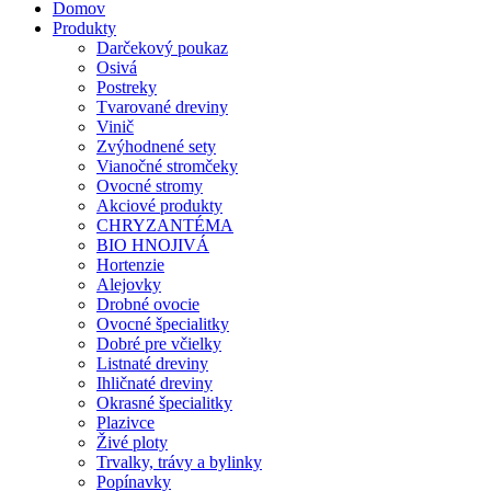
Domov
Produkty
Darčekový poukaz
Osivá
Postreky
Tvarované dreviny
Vinič
Zvýhodnené sety
Vianočné stromčeky
Ovocné stromy
Akciové produkty
CHRYZANTÉMA
BIO HNOJIVÁ
Hortenzie
Alejovky
Drobné ovocie
Ovocné špecialitky
Dobré pre včielky
Listnaté dreviny
Ihličnaté dreviny
Okrasné špecialitky
Plazivce
Živé ploty
Trvalky, trávy a bylinky
Popínavky