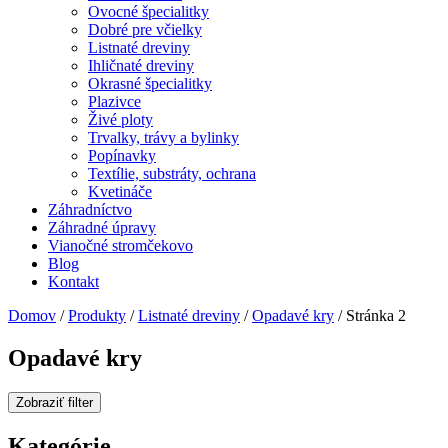
Ovocné špecialitky
Dobré pre včielky
Listnaté dreviny
Ihličnaté dreviny
Okrasné špecialitky
Plazivce
Živé ploty
Trvalky, trávy a bylinky
Popínavky
Textílie, substráty, ochrana
Kvetináče
Záhradníctvo
Záhradné úpravy
Vianočné stromčekovo
Blog
Kontakt
Domov
/
Produkty
/
Listnaté dreviny
/
Opadavé kry
/ Stránka 2
Opadavé kry
Zobraziť filter
Kategórie