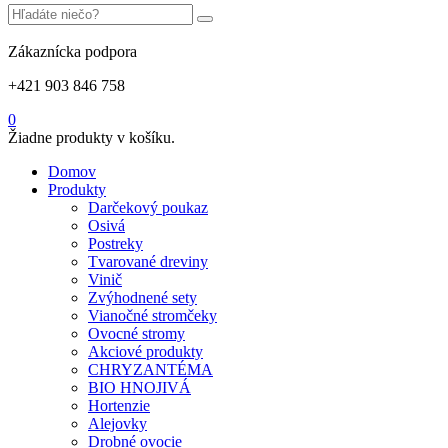
Zákaznícka podpora
+421 903 846 758
0
Žiadne produkty v košíku.
Domov
Produkty
Darčekový poukaz
Osivá
Postreky
Tvarované dreviny
Vinič
Zvýhodnené sety
Vianočné stromčeky
Ovocné stromy
Akciové produkty
CHRYZANTÉMA
BIO HNOJIVÁ
Hortenzie
Alejovky
Drobné ovocie