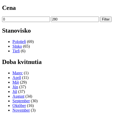
Cena
Minimálna
Maximálna
Filter
cena
cena
Stanovisko
Polotieň
(69)
Slnko
(65)
Tieň
(6)
Doba kvitnutia
Marec
(1)
Apríl
(11)
Máj
(29)
Jún
(37)
Júl
(37)
August
(34)
September
(30)
Október
(16)
November
(3)