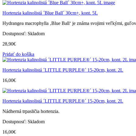
Hortenzia kalinolistá ´Blue Ball´ 30cm+, kont. 5L
Hydrangea macrophylla ‚Blue Ball‘ je známa svojimi veľkými, guľovit
Dostupnosť:
Skladom
28,90
€
Pridať do košíka
Hortenzia kalinolistá ´LITTLE PURPLE®´ 15-20cm, kont. 2L
16,00
€
Hortenzia kalinolistá ´LITTLE PURPLE®´ 15-20cm, kont. 2L
Nádherná trpasličia hortenzia.
Dostupnosť:
Skladom
16,00
€