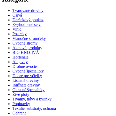
Tvarované dreviny
Osivá
Darčekový poukaz
Zvýhodnené sety
Vinič
Postreky
Vianočné stromčeky
Ovocné stromy
Akciové produkty
BIO HNOJIVÁ
Hortenzie
Alejovky
Drobné ovocie
Ovocné špecialitky
Dobré pre včielky
Listnaté dreviny
Ihličnaté dreviny
Okrasné špecialitky
Živé ploty
Trvalky, trávy a bylinky
Popínavky
Textílie, substráty, ochrana
Ochrana