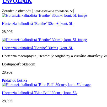
TAVOĽNÍK
Zoradenie obchodu
Hortenzia kalinolistá ´Benthe´ 30cm+, kont. 5L
28,90
€
Hortenzia kalinolistá ´Benthe´ 30cm+, kont. 5L
Hortenzia macrophylla ‚Benthe‘ je originálny a vizuálne atraktívny ku
Dostupnosť:
Skladom
28,90
€
Pridať do košíka
Hortenzia kalinolistá ´Blue Ball´ 30cm+, kont. 5L
28,90
€