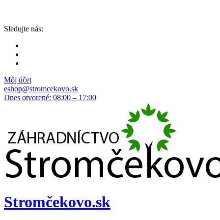
Sledujte nás:
Môj účet
eshop@stromcekovo.sk
Dnes otvorené: 08:00 – 17:00
Stromčekovo.sk