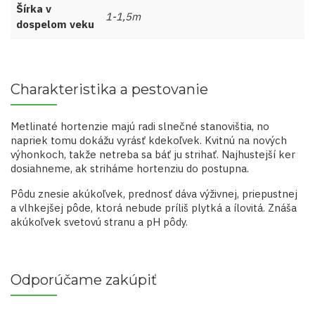
Šírka v
1-1,5m
dospelom veku
Charakteristika a pestovanie
Metlinaté hortenzie majú radi slnečné stanovištia, no
napriek tomu dokážu vyrásť kdekoľvek. Kvitnú na nových
výhonkoch, takže netreba sa báť ju strihať.
Najhustejší ker
dosiahneme, ak striháme hortenziu do postupna.
Pôdu znesie akúkoľvek, prednosť dáva výživnej, priepustnej
a vlhkejšej pôde, ktorá nebude príliš plytká a ílovitá. Znáša
akúkoľvek svetovú stranu a pH pôdy.
Odporúčame zakúpiť