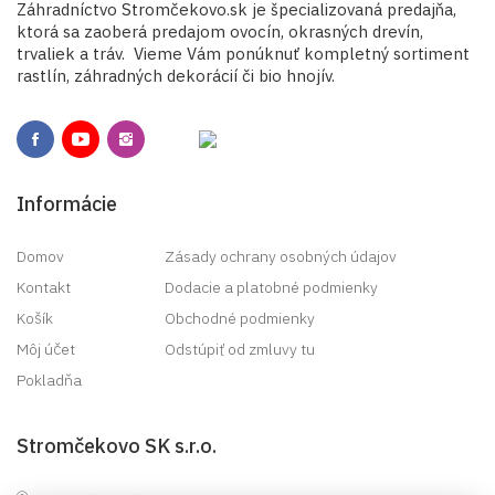
Záhradníctvo Stromčekovo.sk je špecializovaná predajňa,
ktorá sa zaoberá predajom ovocín, okrasných drevín,
trvaliek a tráv. Vieme Vám ponúknuť kompletný sortiment
rastlín, záhradných dekorácií či bio hnojív.
Informácie
Domov
Zásady ochrany osobných údajov
Kontakt
Dodacie a platobné podmienky
Košík
Obchodné podmienky
Môj účet
Odstúpiť od zmluvy tu
Pokladňa
Stromčekovo SK s.r.o.