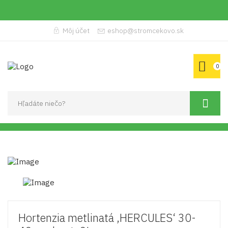
Môj účet
eshop@stromcekovo.sk
0
Hortenzia metlinatá ‚HERCULES‘ 30-