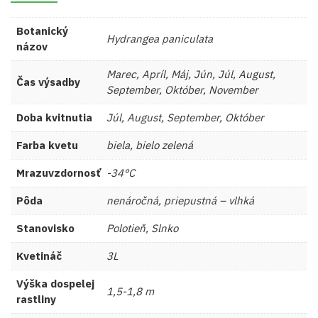
Botanický
Hydrangea paniculata
názov
Marec, Apríl, Máj, Jún, Júl, August,
Čas výsadby
September, Október, November
Doba kvitnutia
Júl, August, September, Október
Farba kvetu
biela, bielo zelená
Mrazuvzdornosť
-34°C
Pôda
nenáročná, priepustná – vlhká
Stanovisko
Polotieň, Slnko
Kvetináč
3L
Výška dospelej
1,5-1,8 m
rastliny