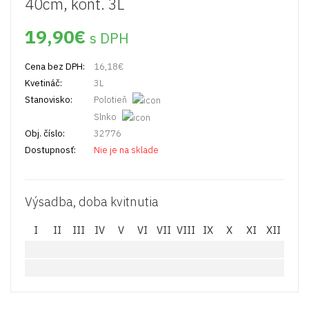
40cm, kont. 3L
19,90
€
s DPH
Cena bez DPH:
16,18
€
Kvetináč:
3L
Stanovisko:
Polotieň
Slnko
Obj. číslo:
32776
Dostupnosť:
Nie je na sklade
Výsadba, doba kvitnutia
I
II
III
IV
V
VI
VII
VIII
IX
X
XI
XII