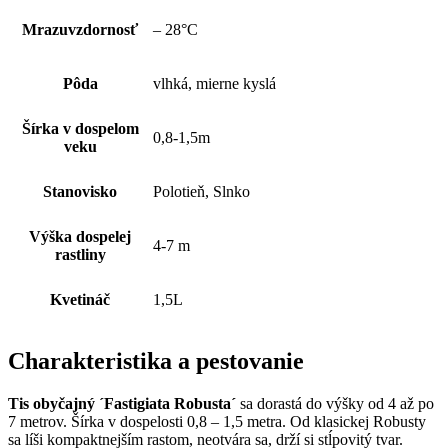
Mrazuvzdornosť
– 28°C
Pôda
vlhká, mierne kyslá
Šírka v dospelom
0,8-1,5m
veku
Stanovisko
Polotieň, Slnko
Výška dospelej
4-7 m
rastliny
Kvetináč
1,5L
Charakteristika a pestovanie
Tis obyčajný ´Fastigiata Robusta´
sa dorastá do výšky od 4 až po
7 metrov. Šírka v dospelosti 0,8 – 1,5 metra. Od klasickej Robusty
sa líši kompaktnejším rastom, neotvára sa, drží si stĺpovitý tvar.