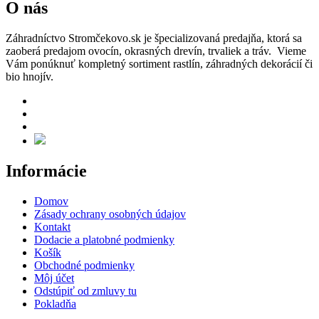
O nás
Záhradníctvo Stromčekovo.sk je špecializovaná predajňa, ktorá sa
zaoberá predajom ovocín, okrasných drevín, trvaliek a tráv. Vieme
Vám ponúknuť kompletný sortiment rastlín, záhradných dekorácií či
bio hnojív.
Informácie
Domov
Zásady ochrany osobných údajov
Kontakt
Dodacie a platobné podmienky
Košík
Obchodné podmienky
Môj účet
Odstúpiť od zmluvy tu
Pokladňa