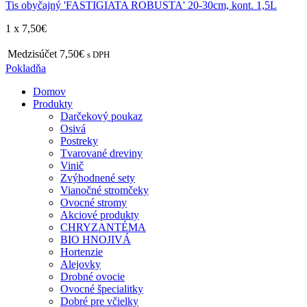
Tis obyčajný 'FASTIGIATA ROBUSTA' 20-30cm, kont. 1,5L
1 x
7,50
€
Medzisúčet
7,50€
s DPH
Pokladňa
Domov
Produkty
Darčekový poukaz
Osivá
Postreky
Tvarované dreviny
Vinič
Zvýhodnené sety
Vianočné stromčeky
Ovocné stromy
Akciové produkty
CHRYZANTÉMA
BIO HNOJIVÁ
Hortenzie
Alejovky
Drobné ovocie
Ovocné špecialitky
Dobré pre včielky