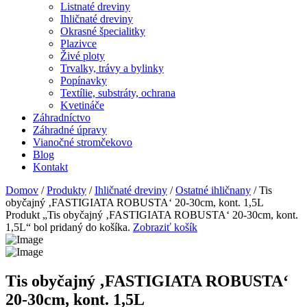
Listnaté dreviny
Ihličnaté dreviny
Okrasné špecialitky
Plazivce
Živé ploty
Trvalky, trávy a bylinky
Popínavky
Textílie, substráty, ochrana
Kvetináče
Záhradníctvo
Záhradné úpravy
Vianočné stromčekovo
Blog
Kontakt
Domov
/
Produkty
/
Ihličnaté dreviny
/
Ostatné ihličnany
/ Tis
obyčajný ‚FASTIGIATA ROBUSTA‘ 20-30cm, kont. 1,5L
Produkt „Tis obyčajný ‚FASTIGIATA ROBUSTA‘ 20-30cm, kont.
1,5L“ bol pridaný do košíka.
Zobraziť košík
Tis obyčajný ‚FASTIGIATA ROBUSTA‘
20-30cm, kont. 1,5L