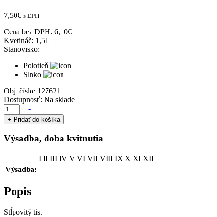
7,50
€
s DPH
Cena bez DPH:
6,10
€
Kvetináč:
1,5L
Stanovisko:
Polotieň
Slnko
Obj. číslo:
127621
Dostupnosť:
Na sklade
množstvo
+
-
Tis
+ Pridať do košíka
obyčajný
'FASTIGIATA
Výsadba, doba kvitnutia
ROBUSTA'
20-
I
II
III
IV
V
VI
VII
VIII
IX
X
XI
XII
30cm,
kont.
Výsadba:
1,5L
Popis
Stĺpovitý tis.